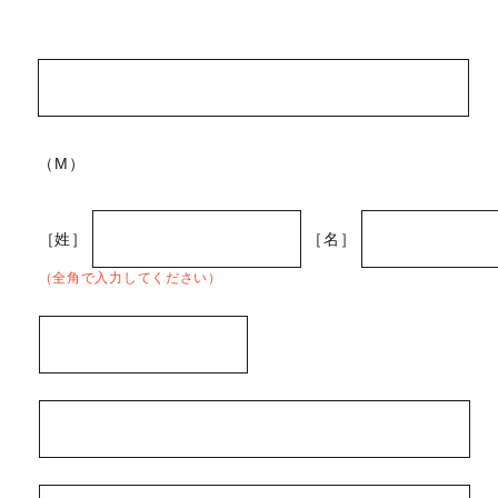
（M）
［姓］
［名］
（全角で入力してください）