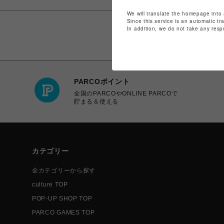
We will translate the homepage into 
Since this service is an automatic tr
In addition, we do not take any resp
PARCOポイント
全国のPARCOやONLINE PARCOで
貯まる＆使える
カテゴリー
全カテゴリーから探す
culture TOP
POP-UP SHOP TOP
PARCO GAMES TOP