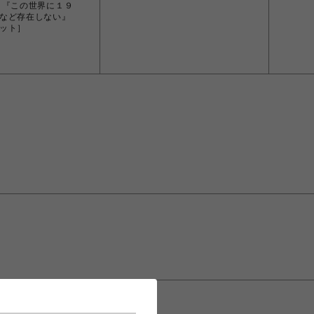
 『この世界に１９
など存在しない』
ット］