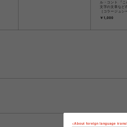
ル・コント 『
文字の文章など
［コラージュシ
￥1,000
<About foreign language trans