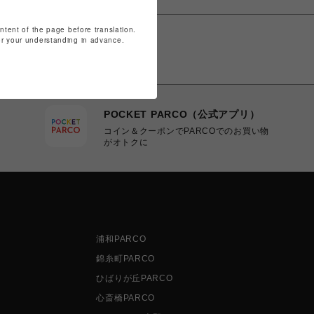
ontent of the page before translation.
for your understanding in advance.
POCKET PARCO（公式アプリ）
コイン＆クーポンでPARCOでのお買い物
がオトクに
浦和PARCO
錦糸町PARCO
ひばりが丘PARCO
心斎橋PARCO