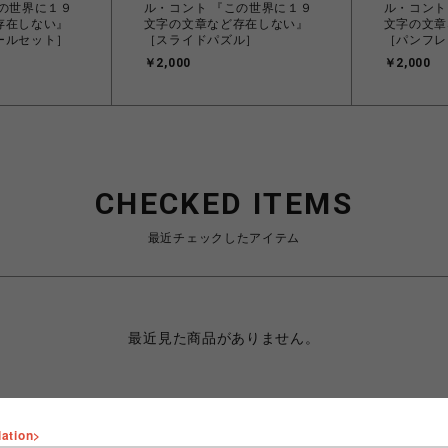
この世界に１９
ル・コント 『この世界に１９
ル・コント
存在しない』
文字の文章など存在しない』
文字の文章
ールセット］
［スライドパズル］
［パンフレ
￥2,000
￥2,000
CHECKED ITEMS
最近チェックしたアイテム
最近見た商品がありません。
lation>