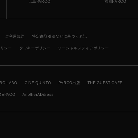
広島PARCO
福岡PARCO
ご利用規約
特定商取引法などに基づく表記
ポリシー
クッキーポリシー
ソーシャルメディアポリシー
RO LABO
CINE QUINTO
PARCO出版
THE GUEST CAFE
DEPACO
AnotherADdress