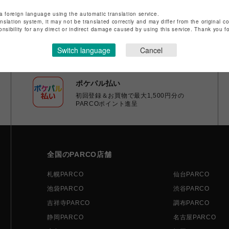
a foreign language using the automatic translation service.
anslation system, it may not be translated correctly and may differ from the original c
onsibility for any direct or indirect damage caused by using this service. Thank you 
Switch language
Cancel
ポケパル払い
初回登録＆お買物で最大1,500円分の
PARCOポイント進呈
全国のPARCO店舗
札幌PARCO
仙台PARCO
池袋PARCO
渋谷PARCO
吉祥寺PARCO
調布PARCO
静岡PARCO
名古屋PARCO