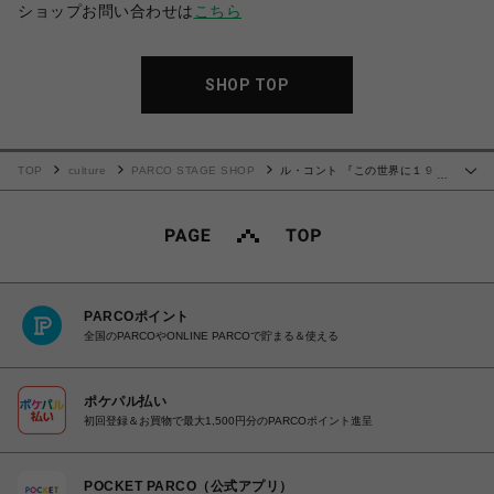
ショップお問い合わせは
こちら
SHOP TOP
TOP
culture
PARCO STAGE SHOP
ル・コント 『この世界に１９文
…
字の文章など存在しない』［パンフレット］
PARCOポイント
全国のPARCOやONLINE PARCOで貯まる＆使える
ポケパル払い
初回登録＆お買物で最大1,500円分のPARCOポイント進呈
POCKET PARCO（公式アプリ）