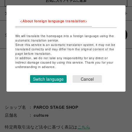
お気に入りアイテムに追加
アイテム説明 / 素材
<About foreign language translation>
シェアする
We will translate the homepage into a foreign language using the
automatic translation service.
Since this service is an automatic translation system, it may not be
translated correctly and may differ from the original content of the
page before translation.
In addition, we do not take any responsibility for any direct or
indirect damage caused by using this service. Thank you for your
understanding in advance.
Switch language
Cancel
ショップ名
PARCO STAGE SHOP
店舗名
culture
特定商取引法など法令に基づく表記は
こちら