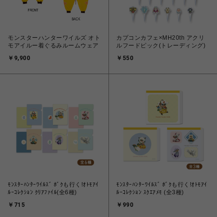
モンスターハンターワイルズ オト
カプコンカフェ×MH20th アクリ
モアイルー着ぐるみルームウェア
ルフードピック(トレーディング)
￥9,900
￥550
ﾓﾝｽﾀｰﾊﾝﾀｰﾜｲﾙｽﾞ ﾎﾞｸも行く!ｵﾄﾓｱｲ
ﾓﾝｽﾀｰﾊﾝﾀｰﾜｲﾙｽﾞ ﾎﾞｸも行く!ｵﾄﾓｱｲ
ﾙｰｺﾚｸｼｮﾝ ｸﾘｱﾌｧｲﾙ(全6種)
ﾙｰｺﾚｸｼｮﾝ ｽｸｴｱﾒﾓ (全3種)
￥715
￥990