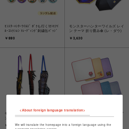
ﾓﾝｽﾀｰﾊﾝﾀｰﾜｲﾙｽﾞ ﾎﾞｸも行く!ｵﾄﾓｱｲ
モンスターハンターワイルズ レイ
ﾙｰｺﾚｸｼｮﾝ ﾄﾚｰﾃﾞｨﾝｸﾞ刺繍缶ﾊﾞｯｼﾞ
ン テーマ 折り畳み傘 (レ・ダウ)
￥880
￥3,630
<About foreign language translation>
モンスターハンターワイルズ レイ
モンスターハンターワイルズ レイ
ン テーマ 太刀 長傘カバー(全3種)
ン テーマ 刺繍タオル(全6種)
We will translate the homepage into a foreign language using the
￥1,980
￥1,320
automatic translation service.