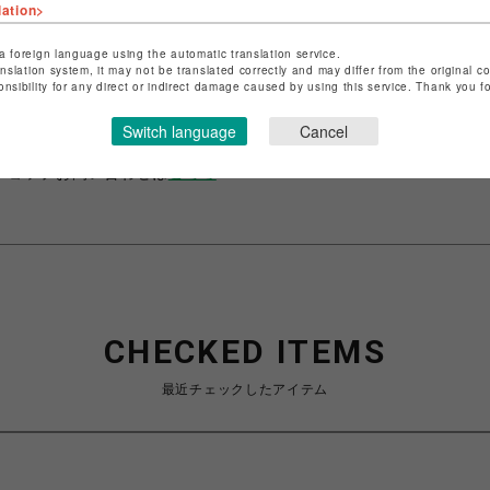
lation>
a foreign language using the automatic translation service.
ショップ名
イル
anslation system, it may not be translated correctly and may differ from the original c
onsibility for any direct or indirect damage caused by using this service. Thank you 
店舗名
池袋PARCO
Switch language
Cancel
特定商取引法など法令に基づく表記は
こちら
ショップお問い合わせは
こちら
CHECKED ITEMS
最近チェックしたアイテム