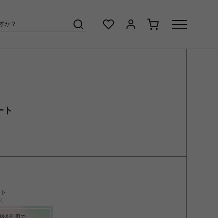
ート
ント
く
録&利用で