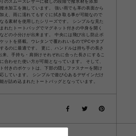
りのスムースレザーに鞣しの段階で撥水材を添加
撥水加工を施しています。 強い雨でも革の表面から
加え、雨に濡れてもすぐに拭き取る事が可能なので
なる素材を使用したシリーズです。 シンプルな見た
まれたトートバッグでマグネット付きの中身を開く
類などの小分けが出来ます。 中央には飛び出し防止ボ
ケットを搭載。ウレタンで覆われいるのでPCやタブ
するのに最適です。 更に、ハンドルは持ち手の長さ
出来、手持ち・肩掛けそれぞれに合った長さにするこ
に合わせた使い方が可能となっています。 そして、
ト付きのポケットは、下部の隠しファスナーを開け
応しています。 シンプルで遊び心あるデザインだけ
能が詰め込まれたトートバッグとなっています。