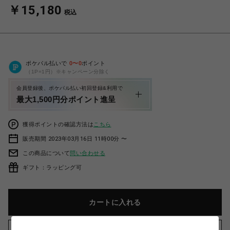
￥15,180
税込
ポケパル払いで
0
〜
0
ポイント
（1P=1円）※キャンペーン分除く
会員登録後、ポケパル払い初回登録&利用で
最大1,500円分ポイント進呈
獲得ポイントの確認方法は
こちら
販売期間 2023年03月16日 11時00分 〜
この商品について
問い合わせる
ギフト：ラッピング可
カートに入れる
お気に入りアイテムに追加