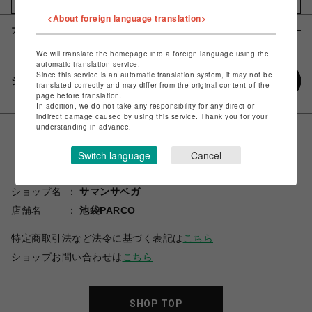
<About foreign language translation>
アイテム説明 / 素材
We will translate the homepage into a foreign language using the
automatic translation service.
Since this service is an automatic translation system, it may not be
シェアする
translated correctly and may differ from the original content of the
page before translation.
In addition, we do not take any responsibility for any direct or
indirect damage caused by using this service. Thank you for your
understanding in advance.
Switch language
Cancel
ショップ名
サマンサベガ
店舗名
池袋PARCO
特定商取引法など法令に基づく表記は
こちら
ショップお問い合わせは
こちら
SHOP TOP