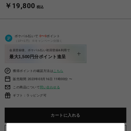
￥19,800
税込
ポケパル払いで
0
〜
0
ポイント
（1P=1円）※キャンペーン分除く
会員登録後、ポケパル払い初回登録&利用で
最大1,500円分ポイント進呈
獲得ポイントの確認方法は
こちら
販売期間 2023年03月16日 11時00分 〜
この商品について
問い合わせる
ギフト：ラッピング可
カートに入れる
お気に入りアイテムに追加