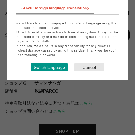
<About foreign language translation>
アイテム説明 / 素材
We will translate the homepage into a foreign language using the
automatic translation service.
Since this service is an automatic translation system, it may not be
シェアする
translated correctly and may differ from the original content of the
page before translation.
In addition, we do not take any responsibility for any direct or
indirect damage caused by using this service. Thank you for your
understanding in advance.
Switch language
Cancel
ショップ名
サマンサベガ
店舗名
池袋PARCO
特定商取引法など法令に基づく表記は
こちら
ショップお問い合わせは
こちら
SHOP TOP