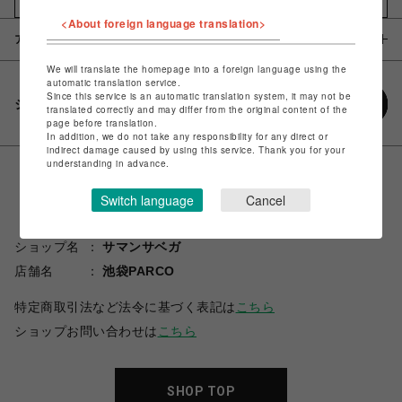
<About foreign language translation>
アイテム説明 / 素材
We will translate the homepage into a foreign language using the
automatic translation service.
Since this service is an automatic translation system, it may not be
シェアする
translated correctly and may differ from the original content of the
page before translation.
In addition, we do not take any responsibility for any direct or
indirect damage caused by using this service. Thank you for your
understanding in advance.
Switch language
Cancel
ショップ名
サマンサベガ
店舗名
池袋PARCO
特定商取引法など法令に基づく表記は
こちら
ショップお問い合わせは
こちら
SHOP TOP