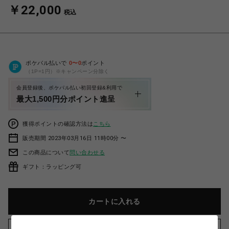
￥22,000
税込
ポケパル払いで
0
〜
0
ポイント
（1P=1円）※キャンペーン分除く
会員登録後、ポケパル払い初回登録&利用で
最大1,500円分ポイント進呈
獲得ポイントの確認方法は
こちら
販売期間 2023年03月16日 11時00分 〜
この商品について
問い合わせる
ギフト：ラッピング可
カートに入れる
お気に入りアイテムに追加