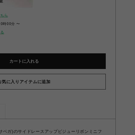
呈
こちら
00時00分 〜
せる
カートに入れる
お気に入りアイテムに追加
ズ
サマンサベガ)のサイドレースアップビジューリボンミニフ