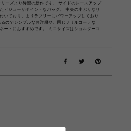
シリーズより待望の新作です。 サイドのレースアップ
たビジューがポイントなバッグ。 中央の小ぶりなリ
付いており、よりラブリーにパワーアップしており
あるのでシンプルなお洋服や、同じフリルコーデな
ネートにおすすめです。 ミニサイズはショルダーコ