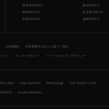
吉祥寺PARCO
調布PARCO
静岡PARCO
名古屋PARCO
広島PARCO
福岡PARCO
ご利用規約
特定商取引法などに基づく表記
ポリシー
クッキーポリシー
ソーシャルメディアポリシー
RO LABO
CINE QUINTO
PARCO出版
THE GUEST CAFE
DEPACO
AnotherADdress