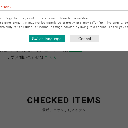
lation>
a foreign language using the automatic translation service.
anslation system, it may not be translated correctly and may differ from the original c
onsibility for any direct or indirect damage caused by using this service. Thank you 
ショップ名
サマンサベガ
Switch language
Cancel
店舗名
池袋PARCO
特定商取引法など法令に基づく表記は
こちら
ショップお問い合わせは
こちら
CHECKED ITEMS
最近チェックしたアイテム