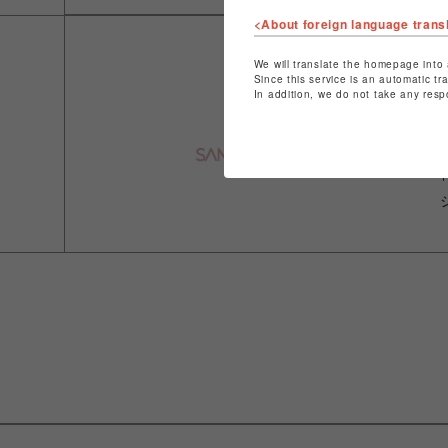
<About foreign language trans
We will translate the homepage into 
Since this service is an automatic tr
In addition, we do not take any resp