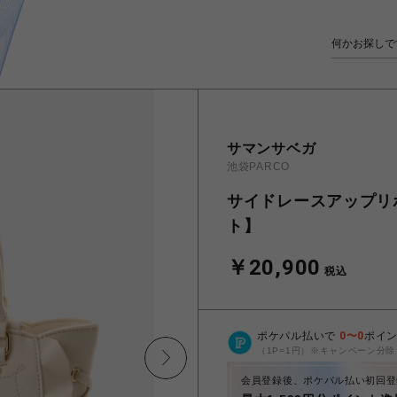
サマンサベガ
池袋PARCO
サイドレースアップリ
ト】
￥20,900
税込
ポケパル払いで
0
〜
0
ポイ
（1P=1円）※キャンペーン分除
会員登録後、ポケパル払い初回登