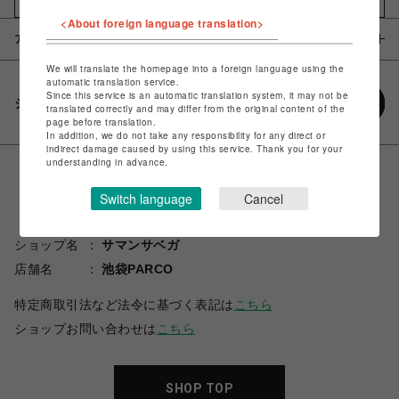
<About foreign language translation>
アイテム説明 / 素材
We will translate the homepage into a foreign language using the
automatic translation service.
Since this service is an automatic translation system, it may not be
シェアする
translated correctly and may differ from the original content of the
page before translation.
In addition, we do not take any responsibility for any direct or
indirect damage caused by using this service. Thank you for your
understanding in advance.
Switch language
Cancel
ショップ名
サマンサベガ
店舗名
池袋PARCO
特定商取引法など法令に基づく表記は
こちら
ショップお問い合わせは
こちら
SHOP TOP