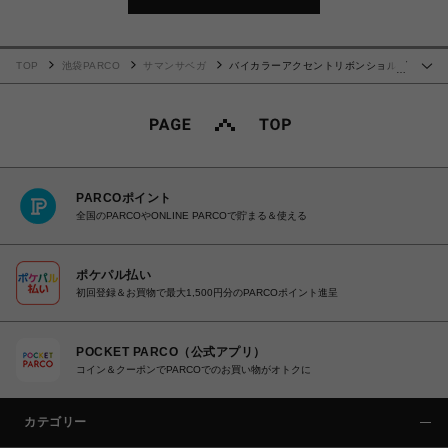
TOP
池袋PARCO
サマンサベガ
バイカラーアクセントリボンショルダ
…
ーバック
PARCOポイント
全国のPARCOやONLINE PARCOで貯まる＆使える
ポケパル払い
初回登録＆お買物で最大1,500円分のPARCOポイント進呈
POCKET PARCO（公式アプリ）
コイン＆クーポンでPARCOでのお買い物がオトクに
カテゴリー