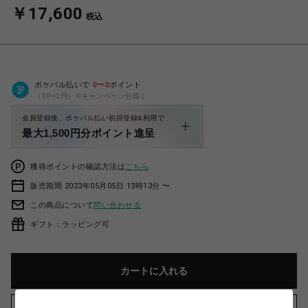
￥17,600
税込
ポケパル払いで
0
〜
0
ポイント
（1P=1円）※キャンペーン分除く
会員登録後、ポケパル払い初回登録&利用で
最大1,500円分ポイント進呈
獲得ポイントの確認方法は
こちら
販売期間 2023年05月05日 13時13分 〜
この商品について
問い合わせる
ギフト：ラッピング可
カートに入れる
お気に入りアイテムに追加