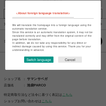
完売しました
<About foreign language translation>
お気に入りアイテムに追加
アイテム説明 / 素材
We will translate the homepage into a foreign language using the
automatic translation service.
Since this service is an automatic translation system, it may not be
translated correctly and may differ from the original content of the
page before translation.
シェアする
In addition, we do not take any responsibility for any direct or
indirect damage caused by using this service. Thank you for your
understanding in advance.
Switch language
Cancel
ショップ名
サマンサベガ
店舗名
池袋PARCO
特定商取引法など法令に基づく表記は
こちら
ショップお問い合わせは
こちら