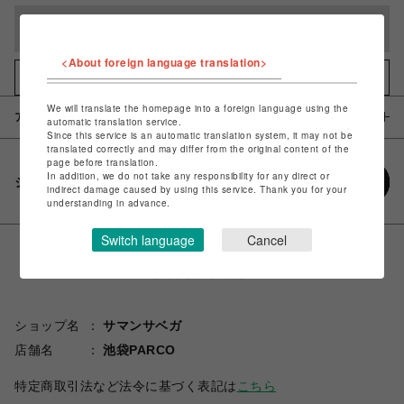
完売しました
<About foreign language translation>
お気に入りアイテムに追加
We will translate the homepage into a foreign language using the
アイテム説明 / 素材
automatic translation service.
Since this service is an automatic translation system, it may not be
translated correctly and may differ from the original content of the
page before translation.
In addition, we do not take any responsibility for any direct or
シェアする
indirect damage caused by using this service. Thank you for your
understanding in advance.
Switch language
Cancel
ショップ名
サマンサベガ
店舗名
池袋PARCO
特定商取引法など法令に基づく表記は
こちら