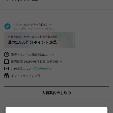
ポケパル払いで
0
〜
0
ポイント
（1P=1円）※キャンペーン分除く
会員登録後、ポケパル払い初回登録&利用で
最大1,500円分ポイント進呈
獲得ポイントの確認方法は
こちら
販売期間 2023年08月30日 00時00分 〜
この商品について
問い合わせる
ギフト：ラッピング可
入荷案内申し込み