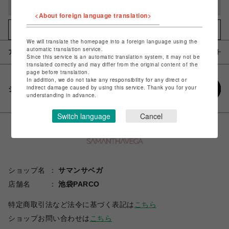
完売しました
<About foreign language translation>
お気に入りアイテムに追加
We will translate the homepage into a foreign language using the
automatic translation service.
アイテム説明 / 素材
Since this service is an automatic translation system, it may not be
translated correctly and may differ from the original content of the
page before translation.
In addition, we do not take any responsibility for any direct or
indirect damage caused by using this service. Thank you for your
シェアする
understanding in advance.
Switch language
Cancel
ショップ名
サマンサベガ
店舗名
池袋PARCO
特定商取引法など法令に基づく表記は
こちら
ショップお問い合わせは
こちら