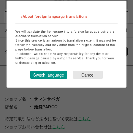
完売しました
<About foreign language translation>
お気に入りアイテムに追加
アイテム説明 / 素材
We will translate the homepage into a foreign language using the
automatic translation service.
Since this service is an automatic translation system, it may not be
translated correctly and may differ from the original content of the
page before translation.
シェアする
In addition, we do not take any responsibility for any direct or
indirect damage caused by using this service. Thank you for your
understanding in advance.
Switch language
Cancel
ショップ名
サマンサベガ
店舗名
池袋PARCO
特定商取引法など法令に基づく表記は
こちら
ショップお問い合わせは
こちら