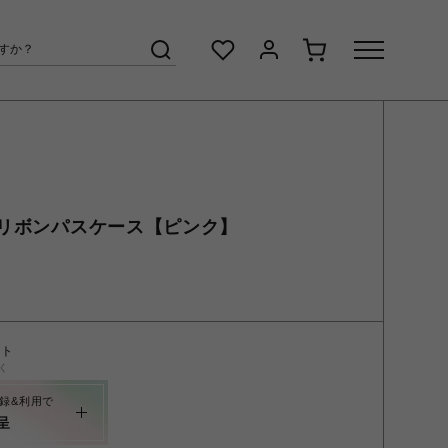
リボンパスケース【ピンク】
ント
く
録&利用で
呈