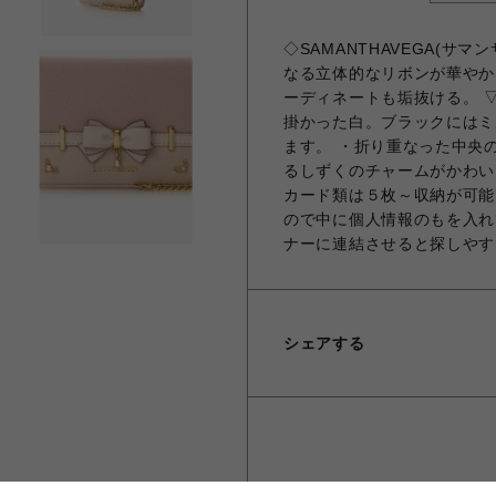
◇SAMANTHAVEGA(サ
なる立体的なリボンが華やか
ーディネートも垢抜ける。 
掛かった白。ブラックにはミ
ます。 ・折り重なった中央
るしずくのチャームがかわい
カード類は５枚～収納が可能
ので中に個人情報のもを入れ
ナーに連結させると探しやす
シェアする