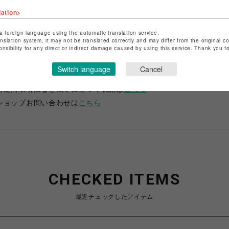
lation>
a foreign language using the automatic translation service.
anslation system, it may not be translated correctly and may differ from the original c
onsibility for any direct or indirect damage caused by using this service. Thank you 
ショップ名
サマンサベガ
Switch language
Cancel
店舗名
池袋PARCO
特定商取引法など法令に基づく表記は
こちら
ショップお問い合わせは
こちら
CHECKED ITEMS
最近チェックしたアイテム