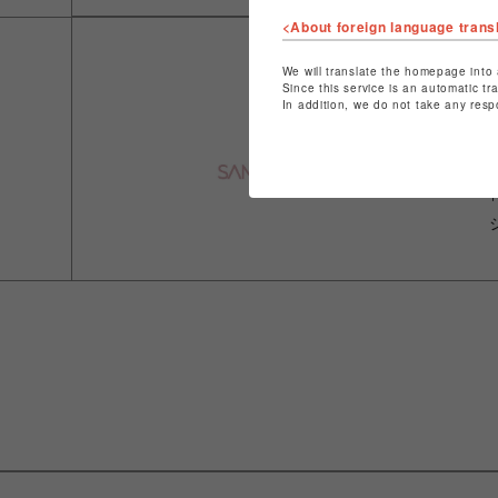
<About foreign language trans
We will translate the homepage into 
Since this service is an automatic tr
In addition, we do not take any resp