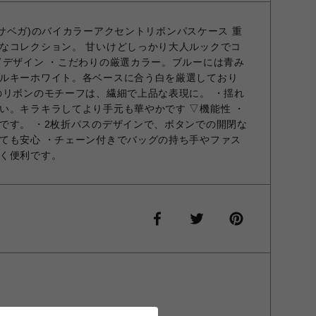
マンサベガ)のバイカラーアクセントリボンパスケース 重
なコレクション。 甘いけどしっかり大人ルックでコ
▽デザイン ・こだわりの厳選カラー。ブルーには青み
ルキーホワイト。各ベースに合う白を厳選しており
のリボンのモチーフは、繊細で上品な表現に。 ・揺れ
い。キラキラしてより手元も華やかです ▽機能性 ・
です。 ・2枚折パスのデザインで、ボタンでの開閉な
ても安心 ・チェーン付きでバッグの持ち手やファス
く便利です。