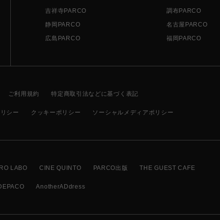
吉祥寺PARCO
調布PARCO
静岡PARCO
名古屋PARCO
広島PARCO
福岡PARCO
ご利用規約
特定商取引法などに基づく表記
ポリシー
クッキーポリシー
ソーシャルメディアポリシー
RO LABO
CINE QUINTO
PARCO出版
THE GUEST CAFE
DEPACO
AnotherADdress