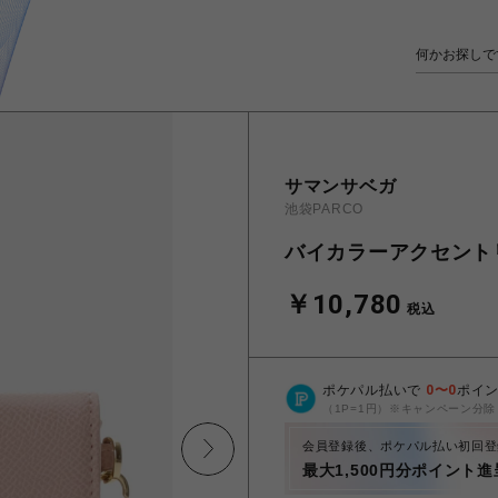
サマンサベガ
池袋PARCO
バイカラーアクセント
￥10,780
税込
ポケパル払いで
0
〜
0
ポイ
（1P=1円）※キャンペーン分除
会員登録後、ポケパル払い初回登
最大1,500円分ポイント進