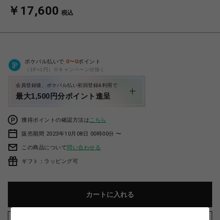
￥17,600
税込
ポケパル払いで
0
〜
0
ポイント
（1P=1円）※キャンペーン分除く
会員登録後、ポケパル払い初回登録&利用で
最大1,500円分ポイント進呈
獲得ポイントの確認方法は
こちら
販売期間 2023年10月08日 00時00分 〜
この商品について
問い合わせる
ギフト：ラッピング可
カートに入れる