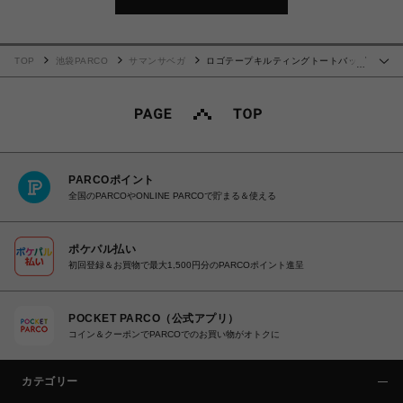
TOP
池袋PARCO
サマンサベガ
ロゴテープキルティングトートバッグ
…
（小）【ブラック】
PARCOポイント
全国のPARCOやONLINE PARCOで貯まる＆使える
ポケパル払い
初回登録＆お買物で最大1,500円分のPARCOポイント進呈
POCKET PARCO（公式アプリ）
コイン＆クーポンでPARCOでのお買い物がオトクに
カテゴリー