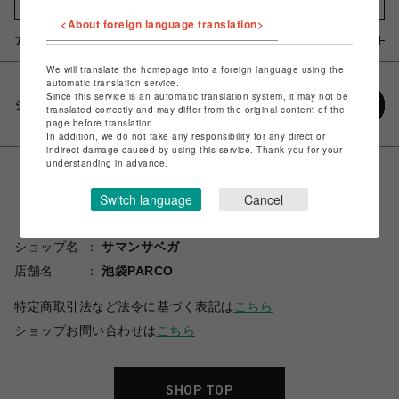
お気に入りアイテムに追加
<About foreign language translation>
アイテム説明 / 素材
We will translate the homepage into a foreign language using the
automatic translation service.
Since this service is an automatic translation system, it may not be
シェアする
translated correctly and may differ from the original content of the
page before translation.
In addition, we do not take any responsibility for any direct or
indirect damage caused by using this service. Thank you for your
understanding in advance.
Switch language
Cancel
ショップ名
サマンサベガ
店舗名
池袋PARCO
特定商取引法など法令に基づく表記は
こちら
ショップお問い合わせは
こちら
SHOP TOP