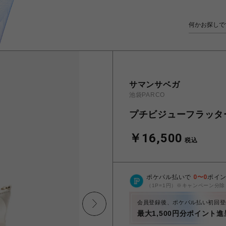
サマンサベガ
池袋PARCO
プチビジューフラッタ
￥16,500
税込
ポケパル払いで
0
〜
0
ポイ
（1P=1円）※キャンペーン分除
会員登録後、ポケパル払い初回登
最大1,500円分ポイント進