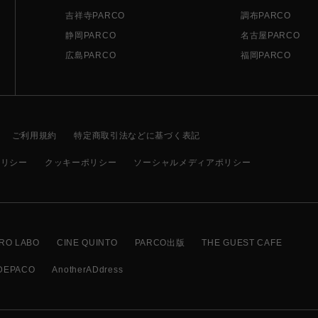
吉祥寺PARCO
調布PARCO
静岡PARCO
名古屋PARCO
広島PARCO
福岡PARCO
ご利用規約
特定商取引法などに基づく表記
ポリシー
クッキーポリシー
ソーシャルメディアポリシー
RO LABO
CINE QUINTO
PARCO出版
THE GUEST CAFE
DEPACO
AnotherADdress