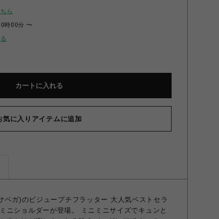
こちら
00時00分 〜
せる
カートに入れる
お気に入りアイテムに追加
ズ
マンサベガ)のビジュープチフラッター 大人気ベストセラ
ミニショルダーが登場。 ミニミニサイズでキュンと