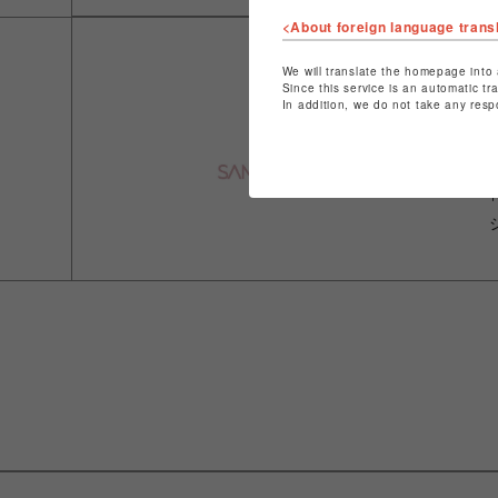
<About foreign language trans
We will translate the homepage into 
Since this service is an automatic tr
In addition, we do not take any resp