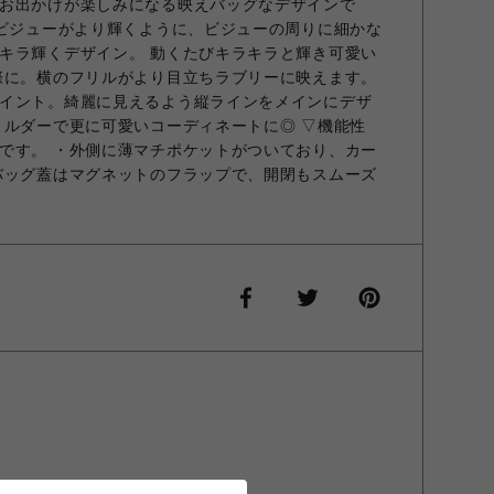
お出かけが楽しみになる映えバッグなデザインで
のビジューがより輝くように、ビジューの周りに細かな
キラ輝くデザイン。 動くたびキラキラと輝き可愛い
際に。横のフリルがより目立ちラブリーに映えます。
イント。綺麗に見えるよう縦ラインをメインにデザ
ョルダーで更に可愛いコーディネートに◎ ▽機能性
です。 ・外側に薄マチポケットがついており、カー
バッグ蓋はマグネットのフラップで、開閉もスムーズ