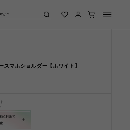
ースマホショルダー【ホワイト】
ント
く
録&利用で
呈