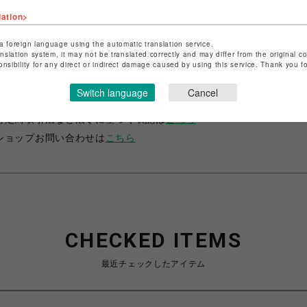
lation>
a foreign language using the automatic translation service.
anslation system, it may not be translated correctly and may differ from the original c
onsibility for any direct or indirect damage caused by using this service. Thank you 
ショップ名
サマンサベガ
Switch language
Cancel
店舗名
池袋PARCO
特定商取引法など法令に基づく表記は
こちら
ショップお問い合わせは
こちら
CHECKED ITEMS
最近チェックしたアイテム