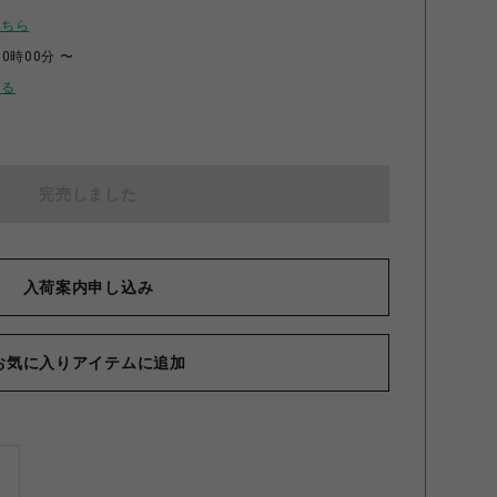
こちら
00時00分 〜
せる
完売しました
入荷案内申し込み
お気に入りアイテムに追加
ズ