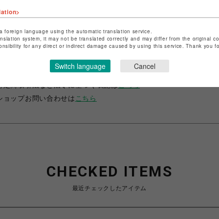
lation>
a foreign language using the automatic translation service.
anslation system, it may not be translated correctly and may differ from the original c
onsibility for any direct or indirect damage caused by using this service. Thank you 
ショップ名
サマンサベガ
Switch language
Cancel
店舗名
池袋PARCO
特定商取引法など法令に基づく表記は
こちら
ショップお問い合わせは
こちら
CHECKED ITEMS
最近チェックしたアイテム