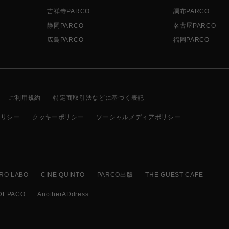
吉祥寺PARCO
調布PARCO
静岡PARCO
名古屋PARCO
広島PARCO
福岡PARCO
ご利用規約
特定商取引法などに基づく表記
ポリシー
クッキーポリシー
ソーシャルメディアポリシー
RO LABO
CINE QUINTO
PARCO出版
THE GUEST CAFE
DEPACO
AnotherADdress