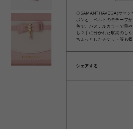
◇SAMANTHAVEGA(サ
ボンと、ベルトのモチーフが
色で、パステルカラーで華や
も２手に分かれた収納のしや
ちょっとしたチケット等も収
シェアする