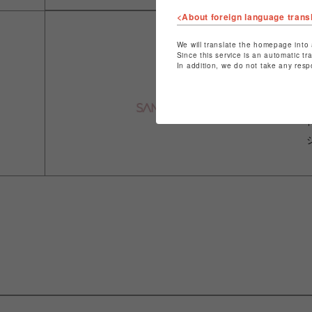
<About foreign language trans
We will translate the homepage into 
Since this service is an automatic tr
In addition, we do not take any resp