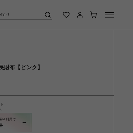
長財布【ピンク】
ント
く
録&利用で
呈