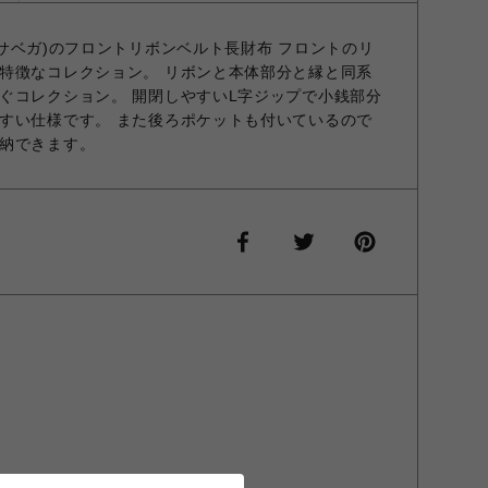
マンサベガ)のフロントリボンベルト長財布 フロントのリ
特徴なコレクション。 リボンと本体部分と縁と同系
ぐコレクション。 開閉しやすいL字ジップで小銭部分
すい仕様です。 また後ろポケットも付いているので
納できます。