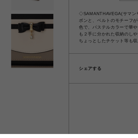
◇SAMANTHAVEGA(サ
ボンと、ベルトのモチーフが
色で、パステルカラーで華や
も２手に分かれた収納のしや
ちょっとしたチケット等も収
シェアする