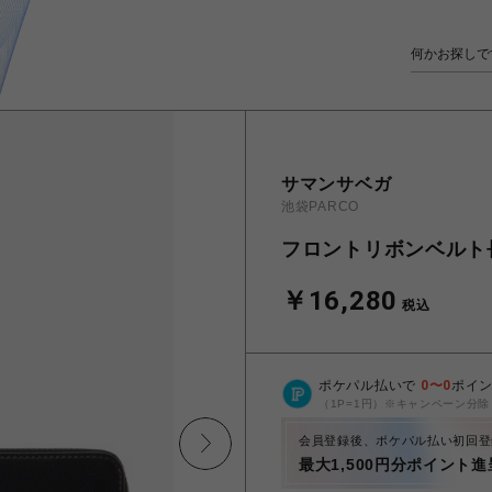
サマンサベガ
池袋PARCO
フロントリボンベルト
￥16,280
税込
ポケパル払いで
0
〜
0
ポイ
（1P=1円）※キャンペーン分除
会員登録後、ポケパル払い初回登
最大1,500円分ポイント進