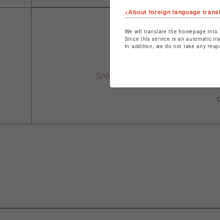
<About foreign language trans
We will translate the homepage into 
Since this service is an automatic tr
In addition, we do not take any resp