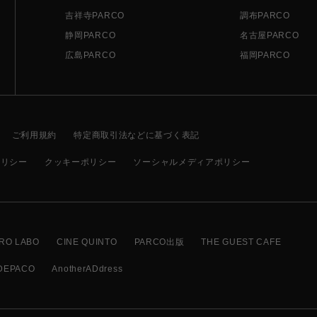
吉祥寺PARCO
調布PARCO
静岡PARCO
名古屋PARCO
広島PARCO
福岡PARCO
ご利用規約
特定商取引法などに基づく表記
ポリシー
クッキーポリシー
ソーシャルメディアポリシー
RO LABO
CINE QUINTO
PARCO出版
THE GUEST CAFE
DEPACO
AnotherADdress