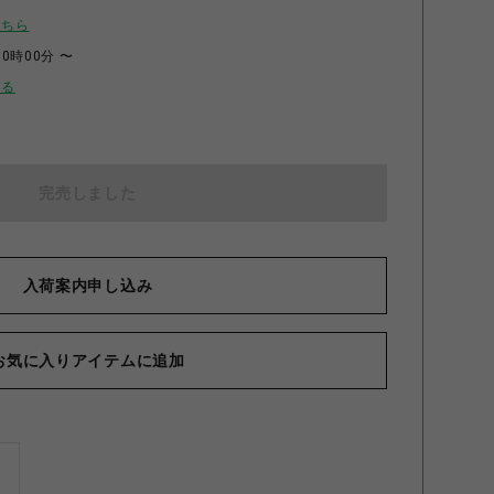
こちら
00時00分 〜
せる
完売しました
入荷案内申し込み
お気に入りアイテムに追加
ズ