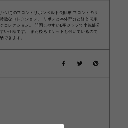
マンサベガ)のフロントリボンベルト長財布 フロントのリ
特徴なコレクション。 リボンと本体部分と縁と同系
ぐコレクション。 開閉しやすいL字ジップで小銭部分
すい仕様です。 また後ろポケットも付いているので
納できます。