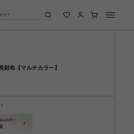
長財布【マルチカラー】
ント
く
録&利用で
呈