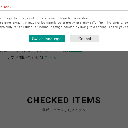
lation>
a foreign language using the automatic translation service.
anslation system, it may not be translated correctly and may differ from the original c
onsibility for any direct or indirect damage caused by using this service. Thank you 
ショップ名
サマンサベガ
Switch language
Cancel
店舗名
池袋PARCO
特定商取引法など法令に基づく表記は
こちら
ショップお問い合わせは
こちら
CHECKED ITEMS
最近チェックしたアイテム