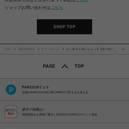
ショップお問い合わせは
こちら
SHOP TOP
TOP
池袋PARCO
サマンサベガ
エンボスリボンリュック【オフホワイ
…
ト】
PARCOポイント
全国のPARCOやONLINE PARCOで貯まる＆使える
ポケパル払い
初回登録＆お買物で最大1,500円分のPARCOポイント進呈