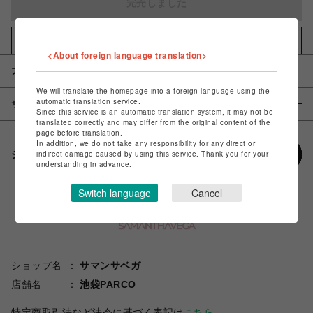
完売しました
お気に入りアイテムに追加
<About foreign language translation>
アイテム説明 / 素材
We will translate the homepage into a foreign language using the
automatic translation service.
サイズ
Since this service is an automatic translation system, it may not be
translated correctly and may differ from the original content of the
page before translation.
In addition, we do not take any responsibility for any direct or
シェアする
indirect damage caused by using this service. Thank you for your
understanding in advance.
Switch language
Cancel
ショップ名
サマンサベガ
店舗名
池袋PARCO
特定商取引法など法令に基づく表記は
こちら