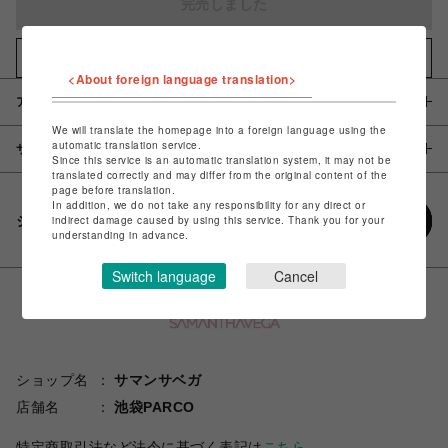
完売しました
お気に入りアイテムに追加
<About foreign language translation>
アイテム説明 / 素材
We will translate the homepage into a foreign language using the
automatic translation service.
サイズ
Since this service is an automatic translation system, it may not be
translated correctly and may differ from the original content of the
page before translation.
In addition, we do not take any responsibility for any direct or
シェアする
indirect damage caused by using this service. Thank you for your
understanding in advance.
Switch language
Cancel
ショップ名
サマンサベガ
店舗名
池袋PARCO
特定商取引法など法令に基づく表記は
こちら