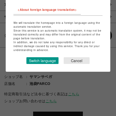
アイテム説明 / 素材
<About foreign language translation>
サイズ
We will translate the homepage into a foreign language using the
automatic translation service.
Since this service is an automatic translation system, it may not be
translated correctly and may differ from the original content of the
シェアする
page before translation.
In addition, we do not take any responsibility for any direct or
indirect damage caused by using this service. Thank you for your
understanding in advance.
Switch language
Cancel
ショップ名
サマンサベガ
店舗名
池袋PARCO
特定商取引法など法令に基づく表記は
こちら
ショップお問い合わせは
こちら