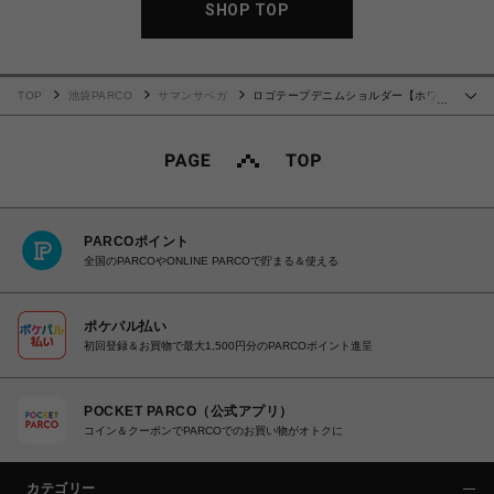
SHOP TOP
TOP
池袋PARCO
サマンサベガ
ロゴテープデニムショルダー【ホワイ
…
ト】
PARCOポイント
全国のPARCOやONLINE PARCOで貯まる＆使える
ポケパル払い
初回登録＆お買物で最大1,500円分のPARCOポイント進呈
POCKET PARCO（公式アプリ）
コイン＆クーポンでPARCOでのお買い物がオトクに
カテゴリー