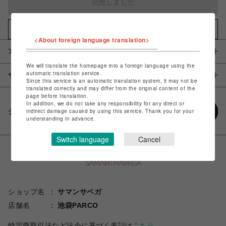
完売しました
お気に入りアイテムに追加
<About foreign language translation>
アイテム説明 / 素材
We will translate the homepage into a foreign language using the
automatic translation service.
サイズ
Since this service is an automatic translation system, it may not be
translated correctly and may differ from the original content of the
page before translation.
In addition, we do not take any responsibility for any direct or
シェアする
indirect damage caused by using this service. Thank you for your
understanding in advance.
Switch language
Cancel
ショップ名
サマンサベガ
店舗名
池袋PARCO
特定商取引法など法令に基づく表記は
こちら