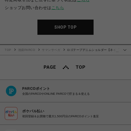
ショップお問い合わせは
こちら
SHOP TOP
TOP
池袋PARCO
サマンサベガ
ロゴテープデニムショルダー【ネイビ
…
ー】
PARCOポイント
全国のPARCOやONLINE PARCOで貯まる＆使える
ポケパル払い
初回登録＆お買物で最大1,500円分のPARCOポイント進呈