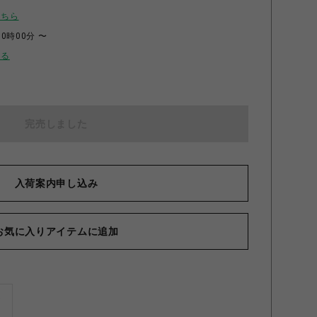
こちら
00時00分 〜
せる
完売しました
入荷案内申し込み
お気に入りアイテムに追加
ズ