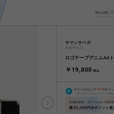
サマンサベガ
池袋PARCO
ロゴテープデニムA4
￥19,800
税込
ポケパル払いで
0
〜
0
ポイ
（1P=1円）※キャンペーン分除
会員登録後、ポケパル払い初回登
最大1,500円分ポイント進