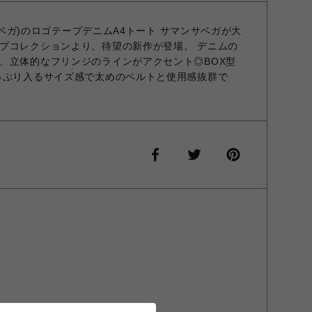
ンサベガ)のロゴテープデニムA4トート サマンサベガが大
プコレクションより、待望の新作が登場。 デニムの
、立体的なフリンジのラインがアクセント◎BOX型
っぷり入るサイズ感で太めのベルトと使用感抜群で