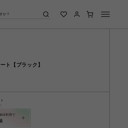
トート【ブラック】
ント
く
録&利用で
呈