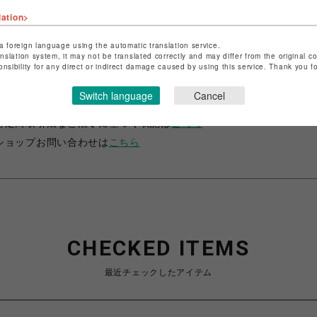
lation>
a foreign language using the automatic translation service.
anslation system, it may not be translated correctly and may differ from the original c
onsibility for any direct or indirect damage caused by using this service. Thank you 
ショップ名
サマンサベガ
Switch language
Cancel
店舗名
池袋PARCO
特定商取引法など法令に基づく表記は
こちら
ショップお問い合わせは
こちら
CHECKED ITEMS
最近チェックしたアイテム