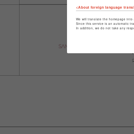
<About foreign language trans
We will translate the homepage into 
Since this service is an automatic tr
In addition, we do not take any resp