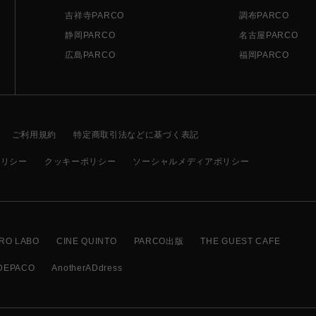
吉祥寺PARCO
調布PARCO
静岡PARCO
名古屋PARCO
広島PARCO
福岡PARCO
ご利用規約
特定商取引法などに基づく表記
ポリシー
クッキーポリシー
ソーシャルメディアポリシー
RO LABO
CINE QUINTO
PARCO出版
THE GUEST CAFE
DEPACO
AnotherADdress