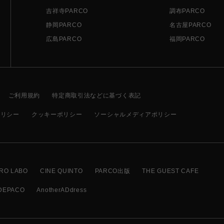
吉祥寺PARCO
調布PARCO
静岡PARCO
名古屋PARCO
広島PARCO
福岡PARCO
ご利用規約
特定商取引法などに基づく表記
ポリシー
クッキーポリシー
ソーシャルメディアポリシー
RO LABO
CINE QUINTO
PARCO出版
THE GUEST CAFE
DEPACO
AnotherADdress