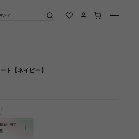
トート【ネイビー】
ント
く
録&利用で
呈