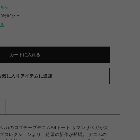
こちら
00時00分 〜
せる
カートに入れる
お気に入りアイテムに追加
ズ
ンサベガ)のロゴテープデニムA4トート サマンサベガが大
プコレクションより、待望の新作が登場。 デニムの