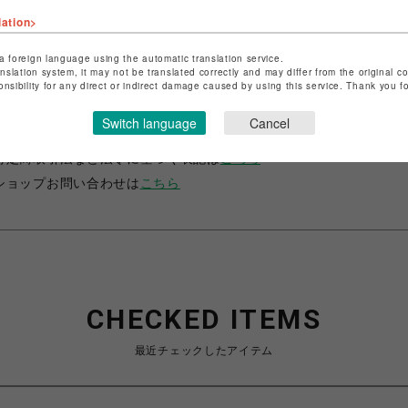
lation>
a foreign language using the automatic translation service.
anslation system, it may not be translated correctly and may differ from the original c
onsibility for any direct or indirect damage caused by using this service. Thank you 
ショップ名
サマンサベガ
Switch language
Cancel
店舗名
池袋PARCO
特定商取引法など法令に基づく表記は
こちら
ショップお問い合わせは
こちら
CHECKED ITEMS
最近チェックしたアイテム