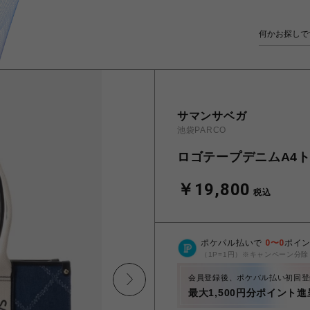
サマンサベガ
池袋PARCO
ロゴテープデニムA4
￥19,800
税込
ポケパル払いで
0
〜
0
ポイ
（1P=1円）※キャンペーン分除
会員登録後、ポケパル払い初回登
最大1,500円分ポイント進