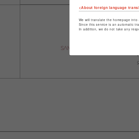
<About foreign language trans
We will translate the homepage into 
Since this service is an automatic tr
In addition, we do not take any resp