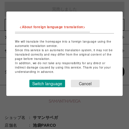
完売しました
お気に入りアイテムに追加
<About foreign language translation>
アイテム説明 / 素材
We will translate the homepage into a foreign language using the
automatic translation service.
Since this service is an automatic translation system, it may not be
サイズ
translated correctly and may differ from the original content of the
page before translation.
In addition, we do not take any responsibility for any direct or
indirect damage caused by using this service. Thank you for your
シェアする
understanding in advance.
Switch language
Cancel
ショップ名
サマンサベガ
店舗名
池袋PARCO