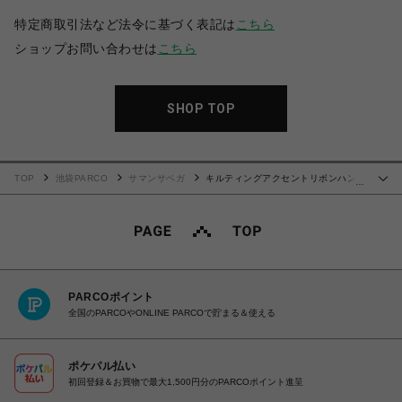
特定商取引法など法令に基づく表記は
こちら
ショップお問い合わせは
こちら
SHOP TOP
TOP
池袋PARCO
サマンサベガ
キルティングアクセントリボンハンド
…
バッグ【ピンク】
PARCOポイント
全国のPARCOやONLINE PARCOで貯まる＆使える
ポケパル払い
初回登録＆お買物で最大1,500円分のPARCOポイント進呈