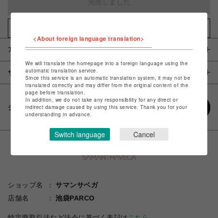
完売しました
お気に入りアイテムに追加
<About foreign language translation>
アイテム説明 / 素材
We will translate the homepage into a foreign language using the
automatic translation service.
サイズ
Since this service is an automatic translation system, it may not be
translated correctly and may differ from the original content of the
page before translation.
In addition, we do not take any responsibility for any direct or
シェアする
indirect damage caused by using this service. Thank you for your
understanding in advance.
Switch language
Cancel
ショップ名
サマンサベガ
店舗名
池袋PARCO
特定商取引法など法令に基づく表記は
こちら