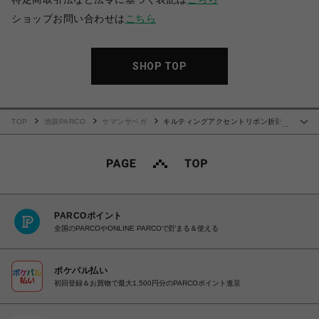
ショップお問い合わせは
こちら
SHOP TOP
TOP
池袋PARCO
サマンサベガ
キルティングアクセントリボン折財布
…
【ピンク】
PARCOポイント
全国のPARCOやONLINE PARCOで貯まる＆使える
ポケパル払い
初回登録＆お買物で最大1,500円分のPARCOポイント進呈