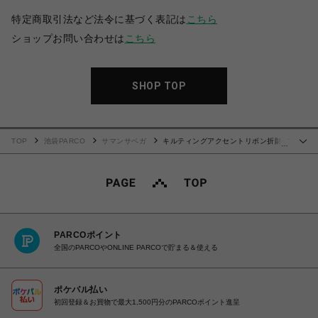
特定商取引法など法令に基づく表記は
こちら
ショップお問い合わせは
こちら
SHOP TOP
TOP
池袋PARCO
サマンサベガ
キルティングアクセントリボン折財布
…
【ライトブルー】
PARCOポイント
全国のPARCOやONLINE PARCOで貯まる＆使える
ポケパル払い
初回登録＆お買物で最大1,500円分のPARCOポイント進呈