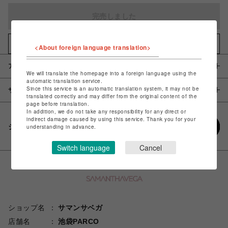
完売しました
お気に入りアイテムに追加
<About foreign language translation>
アイテム説明 / 素材
We will translate the homepage into a foreign language using the
automatic translation service.
Since this service is an automatic translation system, it may not be
サイズ
translated correctly and may differ from the original content of the
page before translation.
In addition, we do not take any responsibility for any direct or
indirect damage caused by using this service. Thank you for your
シェアする
understanding in advance.
Switch language
Cancel
ショップ名
サマンサベガ
店舗名
池袋PARCO