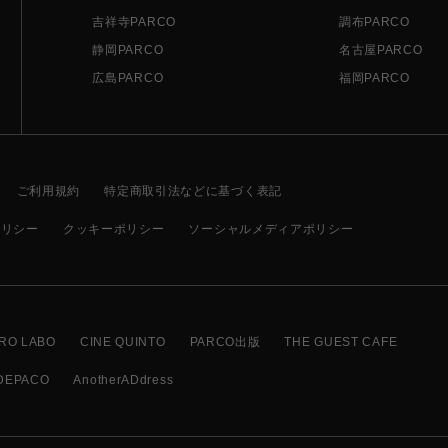
吉祥寺PARCO
調布PARCO
静岡PARCO
名古屋PARCO
広島PARCO
福岡PARCO
ご利用規約
特定商取引法などに基づく表記
ポリシー
クッキーポリシー
ソーシャルメディアポリシー
RO LABO
CINE QUINTO
PARCO出版
THE GUEST CAFE
DEPACO
AnotherADdress