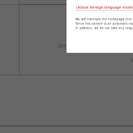
<About foreign language trans
We will translate the homepage into 
Since this service is an automatic tr
In addition, we do not take any resp