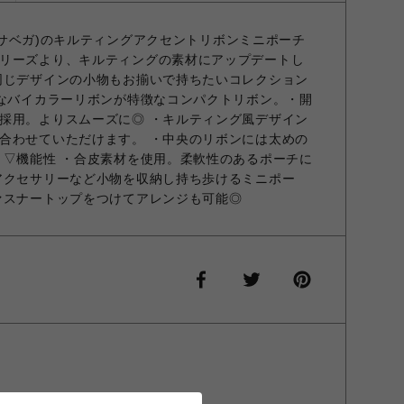
サマンサベガ)のキルティングアクセントリボンミニポーチ
リーズより、キルティングの素材にアップデートし
同じデザインの小物もお揃いで持ちたいコレクション
的なバイカラーリボンが特徴なコンパクトリボン。・開
採用。よりスムーズに◎ ・キルティング風デザイン
合わせていただけます。 ・中央のリボンには太めの
 ▽機能性 ・合皮素材を使用。柔軟性のあるポーチに
アクセサリーなど小物を収納し持ち歩けるミニポー
ァスナートップをつけてアレンジも可能◎