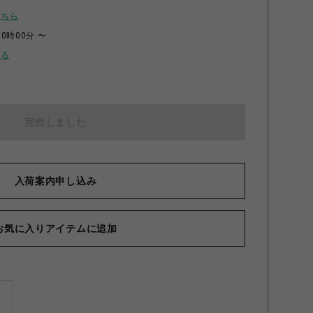
こちら
00時00分 〜
せる
完売しました
入荷案内申し込み
お気に入りアイテムに追加
ズ