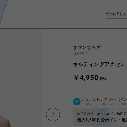
サマンサベガ
池袋PARCO
キルティングアクセン
￥4,950
税込
ポケパル払いで
0
〜
0
ポイ
（1P=1円）※キャンペーン分除
会員登録後、ポケパル払い初回登
最大1,500円分ポイント進