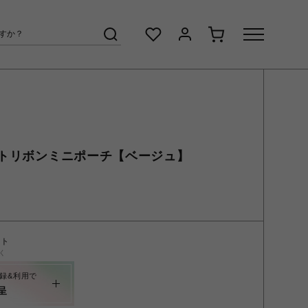
トリボンミニポーチ【ベージュ】
ント
く
録&利用で
呈