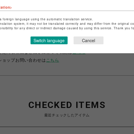
lation>
a foreign language using the automatic translation service.
anslation system, it may not be translated correctly and may differ from the original c
onsibility for any direct or indirect damage caused by using this service. Thank you 
ショップ名
サマンサベガ
Switch language
Cancel
店舗名
池袋PARCO
特定商取引法など法令に基づく表記は
こちら
ショップお問い合わせは
こちら
CHECKED ITEMS
最近チェックしたアイテム