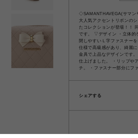
◇SAMANTHAVEGA(
大人気アクセントリボンのシ
たコレクションが登場！！ 
です。 ▽デザイン ・立体
閉しやすいＬ字ファスナーを
仕様で高級感があり、綺麗に
金具で上品なデザインです。
仕上げました。 ・リップや
チ。 ・ファスナー部分にフ
シェアする