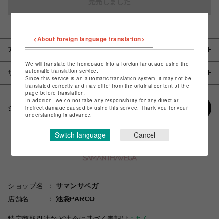
完売しました
お気に入りアイテムに追加
<About foreign language translation>
アイテム説明 / 素材
We will translate the homepage into a foreign language using the
automatic translation service.
サイズ
Since this service is an automatic translation system, it may not be
translated correctly and may differ from the original content of the
page before translation.
In addition, we do not take any responsibility for any direct or
シェアする
indirect damage caused by using this service. Thank you for your
understanding in advance.
Switch language
Cancel
ショップ名
サマンサベガ
店舗名
池袋PARCO
特定商取引法など法令に基づく表記は
こちら