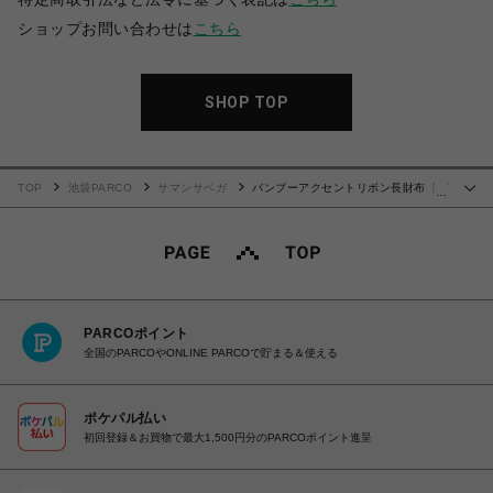
ショップお問い合わせは
こちら
SHOP TOP
TOP
池袋PARCO
サマンサベガ
バンブーアクセントリボン長財布【ブ
…
ラック】
PARCOポイント
全国のPARCOやONLINE PARCOで貯まる＆使える
ポケパル払い
初回登録＆お買物で最大1,500円分のPARCOポイント進呈