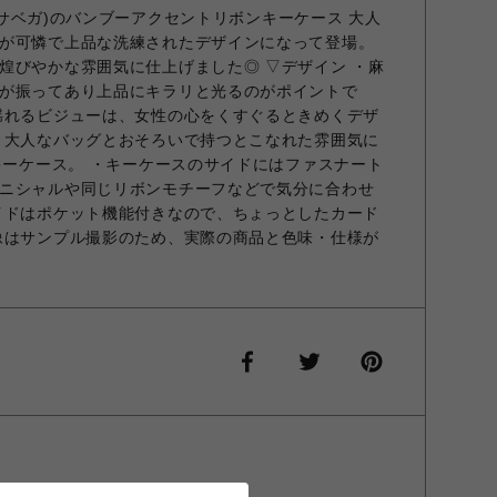
マンサベガ)のバンブーアクセントリボンキーケース 大人
が可憐で上品な洗練されたデザインになって登場。
煌びやかな雰囲気に仕上げました◎ ▽デザイン ・麻
が振ってあり上品にキラリと光るのがポイントで
揺れるビジューは、女性の心をくすぐるときめくデザ
り大人なバッグとおそろいで持つとこなれた雰囲気に
のキーケース。 ・キーケースのサイドにはファスナート
ニシャルや同じリボンモチーフなどで気分に合わせ
イドはポケット機能付きなので、ちょっとしたカード
像はサンプル撮影のため、実際の商品と色味・仕様が