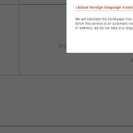
<About foreign language trans
We will translate the homepage into 
Since this service is an automatic tr
In addition, we do not take any resp