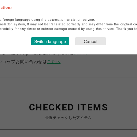
lation>
a foreign language using the automatic translation service.
anslation system, it may not be translated correctly and may differ from the original c
onsibility for any direct or indirect damage caused by using this service. Thank you 
ショップ名
サマンサベガ
Switch language
Cancel
店舗名
池袋PARCO
特定商取引法など法令に基づく表記は
こちら
ショップお問い合わせは
こちら
CHECKED ITEMS
最近チェックしたアイテム