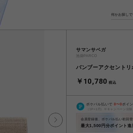
サマンサベガ
池袋PARCO
バンブーアクセントリ
￥10,780
税込
ポケパル払いで
0
〜
0
ポイ
（1P=1円）※キャンペーン分除
会員登録後、ポケパル払い初回登
最大1,500円分ポイント進