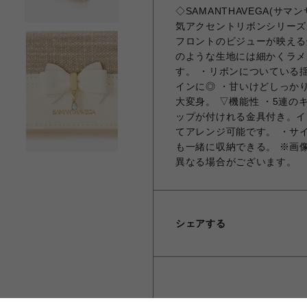
◇SAMANTHAVEGA(サ
気アクセントリボンシリーズ
フロントのビジューが映える
のような生地には細かくラメ
す。 ・リボンについている
インに◎ ・甘いけどしっか
大変身。 ▽機能性 ・5連
ップが付けれる金具付き。イ
てアレンジ可能です。 ・サ
も一緒に収納できる。 ※画
異なる場合がございます。
シェアする