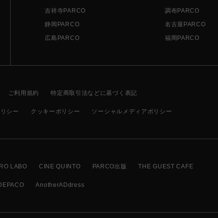
吉祥寺PARCO
調布PARCO
静岡PARCO
名古屋PARCO
広島PARCO
福岡PARCO
ご利用規約
特定商取引法などに基づく表記
ポリシー
クッキーポリシー
ソーシャルメディアポリシー
RO LABO
CINE QUINTO
PARCO出版
THE GUEST CAFE
DEPACO
AnotherADdress