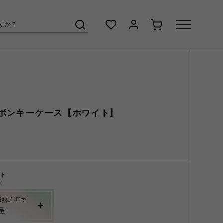
ボンキーケース【ホワイト】
ント
く
録&利用で
呈