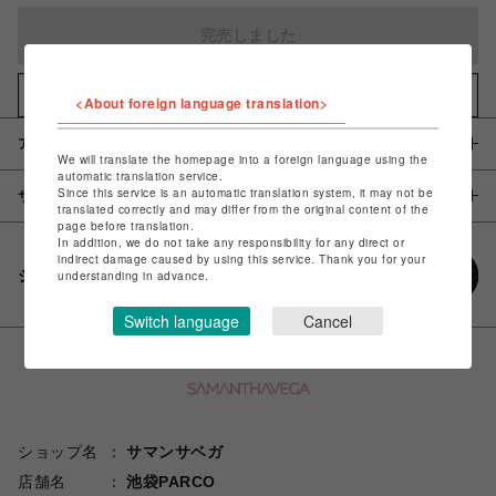
完売しました
お気に入りアイテムに追加
<About foreign language translation>
アイテム説明 / 素材
We will translate the homepage into a foreign language using the
automatic translation service.
Since this service is an automatic translation system, it may not be
サイズ
translated correctly and may differ from the original content of the
page before translation.
In addition, we do not take any responsibility for any direct or
indirect damage caused by using this service. Thank you for your
シェアする
understanding in advance.
Switch language
Cancel
ショップ名
サマンサベガ
店舗名
池袋PARCO