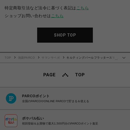
特定商取引法など法令に基づく表記は
こちら
ショップお問い合わせは
こちら
SHOP TOP
TOP
池袋PARCO
サマンサベガ
キルティングパールフラッタースマホ
…
ショルダー【ブラック】
PARCOポイント
全国のPARCOやONLINE PARCOで貯まる＆使える
ポケパル払い
初回登録＆お買物で最大1,500円分のPARCOポイント進呈