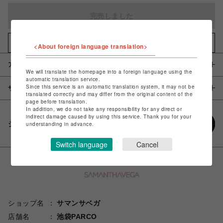
完売しました
お気に入りアイテムに追加
<About foreign language translation>
アイテム説明 / 素材
We will translate the homepage into a foreign language using the
automatic translation service.
Since this service is an automatic translation system, it may not be
サイズ
translated correctly and may differ from the original content of the
page before translation.
In addition, we do not take any responsibility for any direct or
indirect damage caused by using this service. Thank you for your
シェアする
understanding in advance.
Switch language
Cancel
ショップ名
サマンサベガ
店舗名
池袋PARCO