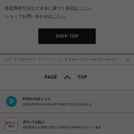
特定商取引法など法令に基づく表記は
こちら
ショップお問い合わせは
こちら
SHOP TOP
TOP
池袋PARCO
サマンサベガ
キルティングパールフラッタースマホ
…
ショルダー【ホワイト】
PARCOポイント
全国のPARCOやONLINE PARCOで貯まる＆使える
ポケパル払い
初回登録＆お買物で最大1,500円分のPARCOポイント進呈