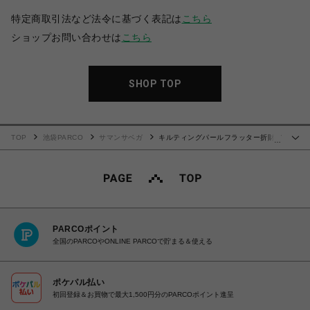
特定商取引法など法令に基づく表記は
こちら
ショップお問い合わせは
こちら
SHOP TOP
TOP
池袋PARCO
サマンサベガ
キルティングパールフラッター折財布
…
【ホワイト】
PARCOポイント
全国のPARCOやONLINE PARCOで貯まる＆使える
ポケパル払い
初回登録＆お買物で最大1,500円分のPARCOポイント進呈