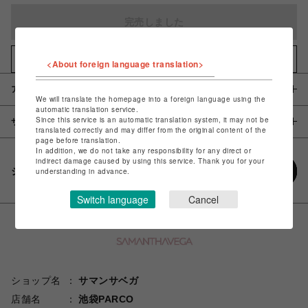
完売しました
お気に入りアイテムに追加
<About foreign language translation>
アイテム説明 / 素材
We will translate the homepage into a foreign language using the
automatic translation service.
Since this service is an automatic translation system, it may not be
サイズ
translated correctly and may differ from the original content of the
page before translation.
In addition, we do not take any responsibility for any direct or
indirect damage caused by using this service. Thank you for your
シェアする
understanding in advance.
Switch language
Cancel
ショップ名
サマンサベガ
店舗名
池袋PARCO