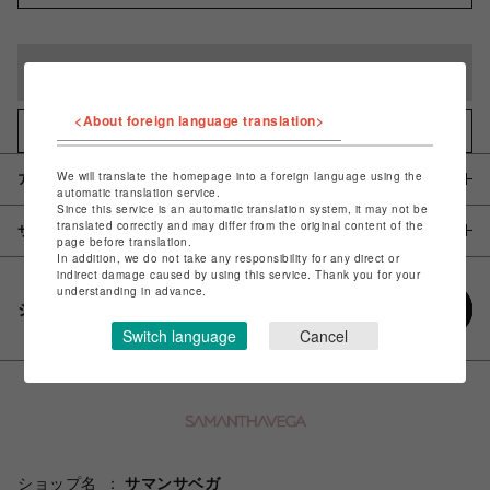
完売しました
<About foreign language translation>
お気に入りアイテムに追加
We will translate the homepage into a foreign language using the
アイテム説明 / 素材
automatic translation service.
Since this service is an automatic translation system, it may not be
translated correctly and may differ from the original content of the
サイズ
page before translation.
In addition, we do not take any responsibility for any direct or
indirect damage caused by using this service. Thank you for your
understanding in advance.
シェアする
Switch language
Cancel
ショップ名
サマンサベガ