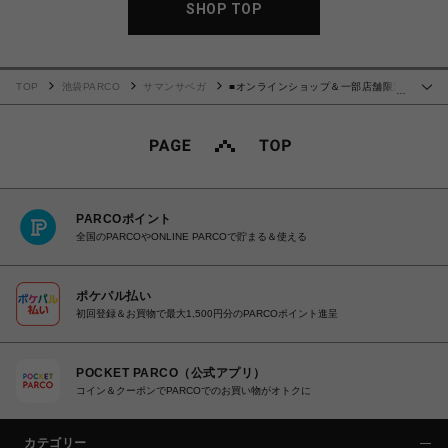
SHOP TOP
TOP
池袋PARCO
サマンサベガ
■オンラインショップ＆一部店舗限定
…
■ハートジュエリーフラッター折財布【ピンク】
PARCOポイント
全国のPARCOやONLINE PARCOで貯まる＆使える
ポケパル払い
初回登録＆お買物で最大1,500円分のPARCOポイント進呈
POCKET PARCO（公式アプリ）
コイン＆クーポンでPARCOでのお買い物がオトクに
カテゴリー