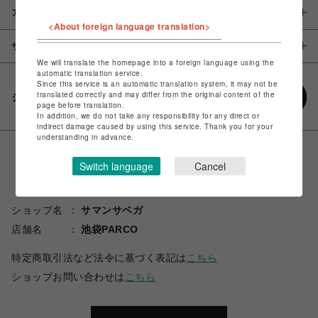
アイテム説明 / 素材
<About foreign language translation>
サイズ
We will translate the homepage into a foreign language using the
automatic translation service.
Since this service is an automatic translation system, it may not be
translated correctly and may differ from the original content of the
シェアする
page before translation.
In addition, we do not take any responsibility for any direct or
indirect damage caused by using this service. Thank you for your
understanding in advance.
Switch language
Cancel
ショップ名
サマンサベガ
店舗名
池袋PARCO
特定商取引法など法令に基づく表記は
こちら
ショップお問い合わせは
こちら