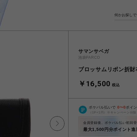
サマンサベガ
池袋PARCO
ブロッサムリボン折財
￥16,500
税込
ポケパル払いで
0
〜
0
ポイ
（1P=1円）※キャンペーン分除
会員登録後、ポケパル払い初回登
最大1,500円分ポイント進