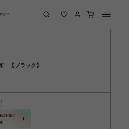
布 【ブラック】
ント
く
録&利用で
呈