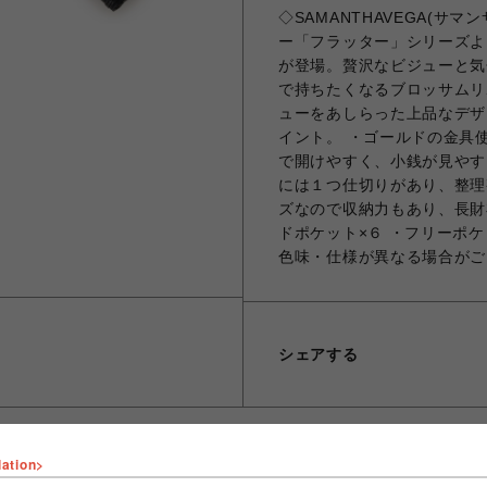
◇SAMANTHAVEGA(サ
ー「フラッター」シリーズよ
が登場。贅沢なビジューと気
で持ちたくなるブロッサムリ
ューをあしらった上品なデザ
イント。 ・ゴールドの金具
で開けやすく、小銭が見やす
には１つ仕切りがあり、整理
ズなので収納力もあり、長財
ドポケット×６ ・フリーポ
色味・仕様が異なる場合がご
シェアする
lation>