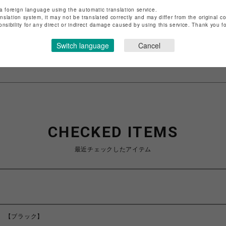
ショップ名
サマンサベガ
a foreign language using the automatic translation service.
anslation system, it may not be translated correctly and may differ from the original c
店舗名
池袋PARCO
onsibility for any direct or indirect damage caused by using this service. Thank you 
特定商取引法など法令に基づく表記は
こちら
Switch language
Cancel
ショップお問い合わせは
こちら
CHECKED ITEMS
最近チェックしたアイテム
 【ブラック】