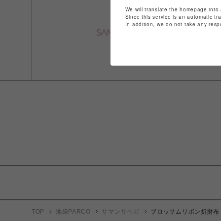
We will translate the homepage into 
Since this service is an automatic tr
In addition, we do not take any resp
TOP
池袋PARCO
サマンサベガ
ブロッサムリボン折財布