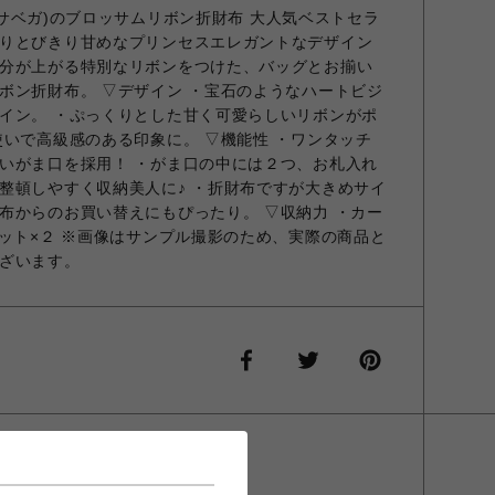
マンサベガ)のブロッサムリボン折財布 大人気ベストセラ
りとびきり甘めなプリンセスエレガントなデザイン
分が上がる特別なリボンをつけた、バッグとお揃い
ボン折財布。 ▽デザイン ・宝石のようなハートビジ
イン。 ・ぷっくりとした甘く可愛らしいリボンがポ
使いで高級感のある印象に。 ▽機能性 ・ワンタッチ
いがま口を採用！ ・がま口の中には２つ、お札入れ
整頓しやすく収納美人に♪ ・折財布ですが大きめサイ
布からのお買い替えにもぴったり。 ▽収納力 ・カー
ケット×２ ※画像はサンプル撮影のため、実際の商品と
ざいます。