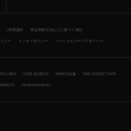
ご利用規約
特定商取引法などに基づく表記
ポリシー
クッキーポリシー
ソーシャルメディアポリシー
RO LABO
CINE QUINTO
PARCO出版
THE GUEST CAFE
DEPACO
AnotherADdress