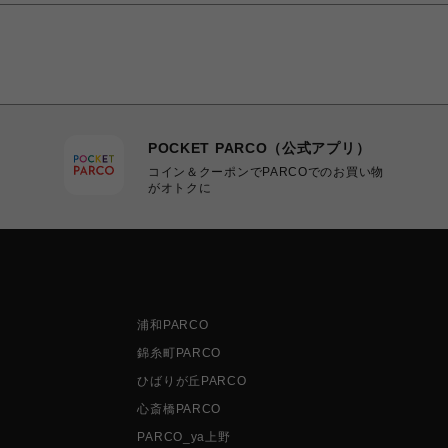
POCKET PARCO（公式アプリ）
コイン＆クーポンでPARCOでのお買い物
がオトクに
浦和PARCO
錦糸町PARCO
ひばりが丘PARCO
心斎橋PARCO
PARCO_ya上野