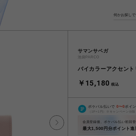
サマンサベガ
池袋PARCO
バイカラーアクセント
￥15,180
税込
ポケパル払いで
0
〜
0
ポイ
（1P=1円）※キャンペーン分除
会員登録後、ポケパル払い初回登
最大1,500円分ポイント進