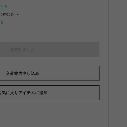
こちら
00時00分 〜
せる
完売しました
入荷案内申し込み
お気に入りアイテムに追加
ズ