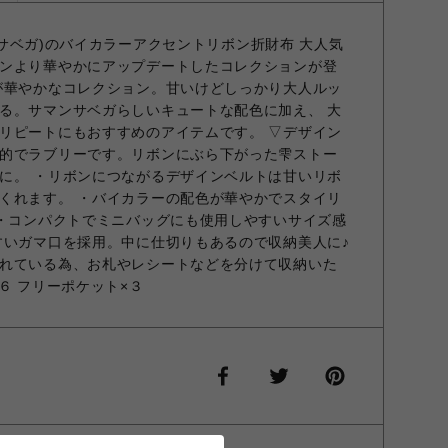
マンサベガ)のバイカラーアクセントリボン折財布 大人気
ンより華やかにアップデートしたコレクションが登
が華やかなコレクション。甘いけどしっかり大人ルッ
る。サマンサベガらしいキュートな配色に加え、 大
リピートにもおすすめのアイテムです。 ▽デザイン
的でラブリーです。リボンにぶら下がった雫ストー
に。 ・リボンにつながるデザインベルトは甘いリボ
くれます。 ・バイカラーの配色が華やかでスタイリ
 ・コンパクトでミニバッグにも使用しやすいサイズ感
すいガマ口を採用。中に仕切りもあるので収納美人に♪
れている為、お札やレシートなどを分けて収納いた
６ フリーポケット×３