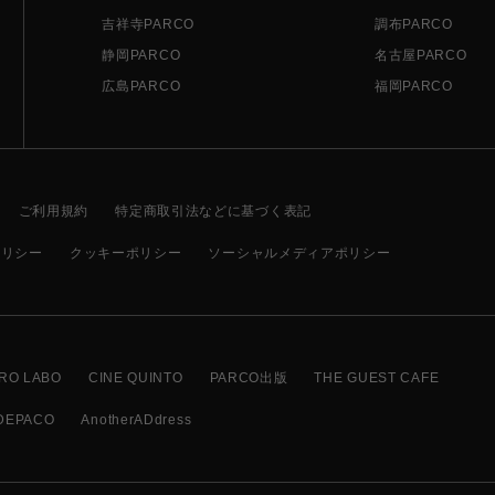
吉祥寺PARCO
調布PARCO
静岡PARCO
名古屋PARCO
広島PARCO
福岡PARCO
ご利用規約
特定商取引法などに基づく表記
ポリシー
クッキーポリシー
ソーシャルメディアポリシー
RO LABO
CINE QUINTO
PARCO出版
THE GUEST CAFE
DEPACO
AnotherADdress