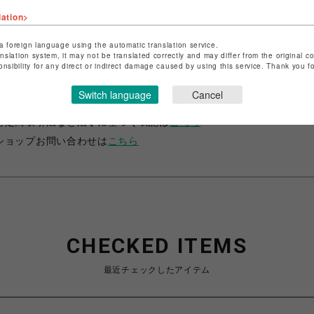
lation>
a foreign language using the automatic translation service.
anslation system, it may not be translated correctly and may differ from the original c
onsibility for any direct or indirect damage caused by using this service. Thank you 
ショップ名
サマンサベガ
Switch language
Cancel
店舗名
池袋PARCO
特定商取引法など法令に基づく表記は
こちら
ショップお問い合わせは
こちら
CHECKED ITEMS
最近チェックしたアイテム