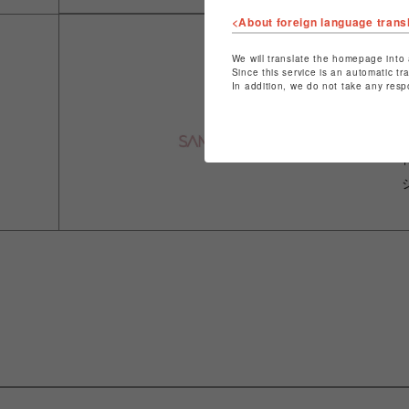
<About foreign language trans
We will translate the homepage into 
Since this service is an automatic tr
In addition, we do not take any resp