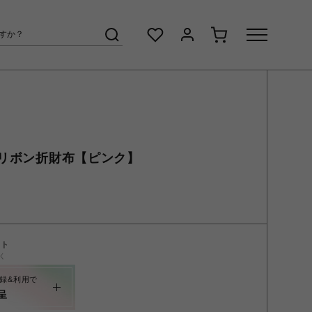
リボン折財布【ピンク】
ント
く
録&利用で
呈