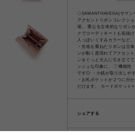
◇SAMANTHAVEGA(サ
アクセントリボンコレクショ
場。 重なる立体的なリボン
クでコーディネートも垢抜け
人っぽいくすみカラーなど、
・生地を重ねたリボンは立体
ンが動く度揺れてアクセント
ンをぐっと大人に引き立てて
ッシュな印象に。 ▽機能性
です◎ ・小銭が取り出しや
・お札ポケットが２つに分か
だけます。 カードポケット×
シェアする