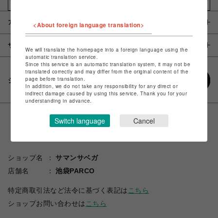
お気に入りアイテムに追加
アイテム説明 / 素材
<About foreign language translation>
サイズ
We will translate the homepage into a foreign language using the
automatic translation service.
Since this service is an automatic translation system, it may not be
translated correctly and may differ from the original content of the
page before translation.
シェアする
In addition, we do not take any responsibility for any direct or
indirect damage caused by using this service. Thank you for your
understanding in advance.
Switch language
Cancel
ショップ名
サマンサベガ
店舗名
池袋PARCO
特定商取引法など法令に基づく表記は
こちら
ショップお問い合わせは
こちら