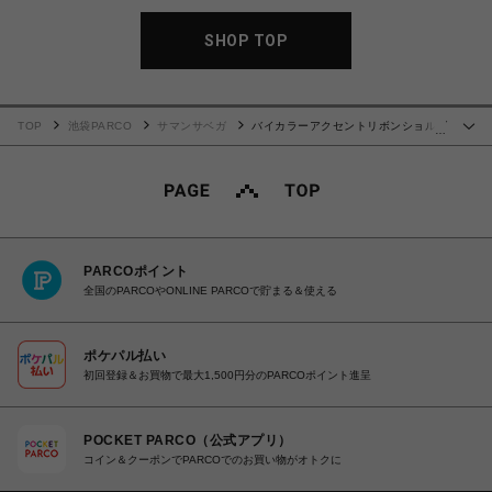
SHOP TOP
TOP
池袋PARCO
サマンサベガ
バイカラーアクセントリボンショルダ
…
ーバッグ【ホワイト】
PARCOポイント
全国のPARCOやONLINE PARCOで貯まる＆使える
ポケパル払い
初回登録＆お買物で最大1,500円分のPARCOポイント進呈
POCKET PARCO（公式アプリ）
コイン＆クーポンでPARCOでのお買い物がオトクに