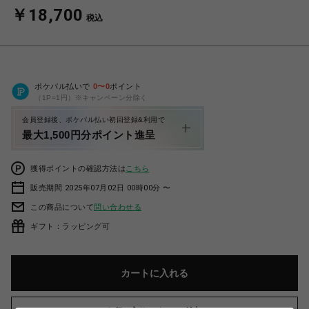
￥18,700
税込
ポケパル払いで
0
〜
0
ポイント
（1P=1円）※キャンペーン分除く
会員登録後、ポケパル払い初回登録&利用で
最大1,500円分ポイント進呈
獲得ポイントの確認方法は
こちら
販売期間 2025年07月02日 00時00分 〜
この商品について
問い合わせる
ギフト：ラッピング可
カートに入れる