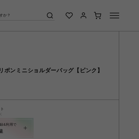
リボンミニショルダーバッグ【ピンク】
ント
く
録&利用で
呈