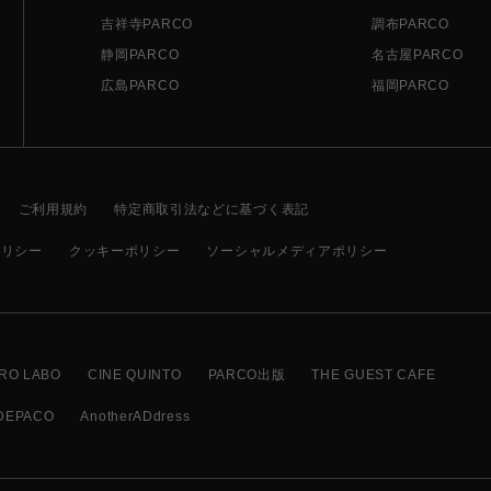
吉祥寺PARCO
調布PARCO
静岡PARCO
名古屋PARCO
広島PARCO
福岡PARCO
ご利用規約
特定商取引法などに基づく表記
ポリシー
クッキーポリシー
ソーシャルメディアポリシー
RO LABO
CINE QUINTO
PARCO出版
THE GUEST CAFE
DEPACO
AnotherADdress