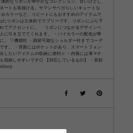
立体的なリボンが華やかなコレクション。甘いけどし
ネートも垢抜ける。サマンサベガらしいキュートな
すみカラーなど、リピートにもおすすめのアイテムで
重ねたリボンは立体的でラブリーです。リボンにぶら下
れてアクセントに。 ・リボンにつながるデザインベ
人に引き立ててくれます。 ・バイカラーの配色が華
に。 ▽機能性 ・調節可能なショルダー付きでコーデ
です。 ・背面にはポケットがあり、スマートフォン
出したいアイテムの収納に便利☆ ・内装には薄マチ
も収納しやすいです◎ 【対応しているもの】 ・長財
0ml)