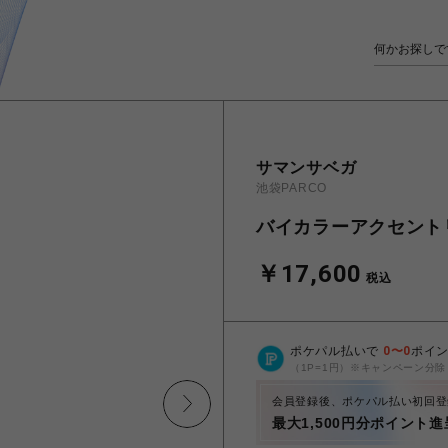
サマンサベガ
池袋PARCO
バイカラーアクセント
￥17,600
税込
ポケパル払いで
0
〜
0
ポイ
（1P=1円）※キャンペーン分除
会員登録後、ポケパル払い初回登
最大1,500円分ポイント進