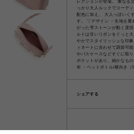
レクションが登場。 重なる
っかり大人ルックでコーディ
配色に加え、 大人っぽいく
す。 ▽デザイン ・生地を
がった雫ストーンが動く度揺
ルトは甘いリボンをぐっと大
やかでスタイリッシュな印象
ィネートに合わせて調節可能
やパスケースなどすぐに取り
ポケットがあり、細かなもの
布 ・ペットボトル/横向き（50
シェアする