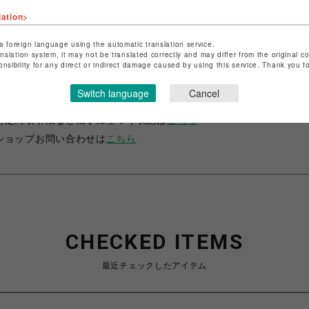
lation>
a foreign language using the automatic translation service.
anslation system, it may not be translated correctly and may differ from the original c
onsibility for any direct or indirect damage caused by using this service. Thank you 
ショップ名
サマンサベガ
Switch language
Cancel
店舗名
池袋PARCO
特定商取引法など法令に基づく表記は
こちら
ショップお問い合わせは
こちら
CHECKED ITEMS
最近チェックしたアイテム