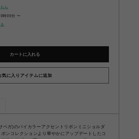
こちら
00時00分 〜
せる
カートに入れる
お気に入りアイテムに追加
ズ
サマンサベガ)のバイカラーアクセントリボンミニショルダ
リボンコレクションより華やかにアップデートしたコ