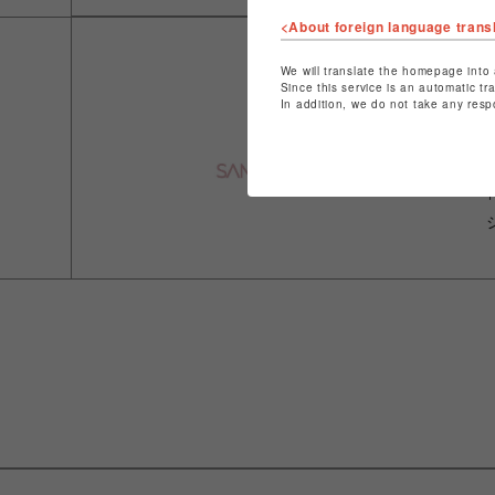
<About foreign language trans
We will translate the homepage into 
Since this service is an automatic tr
In addition, we do not take any resp