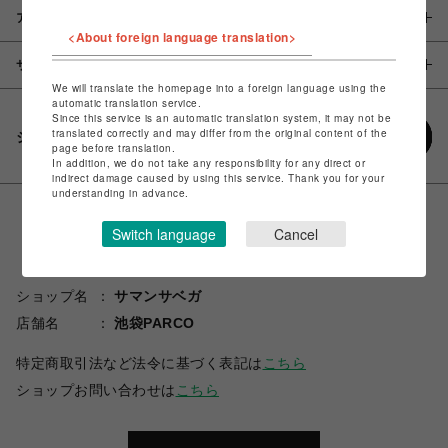
アイテム説明 / 素材
<About foreign language translation>
サイズ
We will translate the homepage into a foreign language using the
automatic translation service.
Since this service is an automatic translation system, it may not be
translated correctly and may differ from the original content of the
シェアする
page before translation.
In addition, we do not take any responsibility for any direct or
indirect damage caused by using this service. Thank you for your
understanding in advance.
Switch language
Cancel
ショップ名
サマンサベガ
店舗名
池袋PARCO
特定商取引法など法令に基づく表記は
こちら
ショップお問い合わせは
こちら