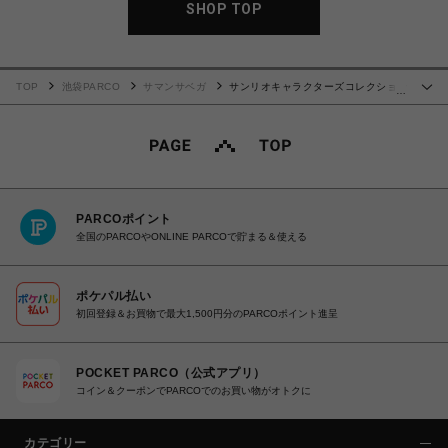
SHOP TOP
TOP
池袋PARCO
サマンサベガ
サンリオキャラクターズコレクション
…
「マイメロディ」 2wayバッグチャーム
PARCOポイント
全国のPARCOやONLINE PARCOで貯まる＆使える
ポケパル払い
初回登録＆お買物で最大1,500円分のPARCOポイント進呈
POCKET PARCO（公式アプリ）
コイン＆クーポンでPARCOでのお買い物がオトクに
カテゴリー