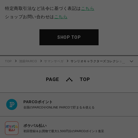
特定商取引法など法令に基づく表記は
こちら
ショップお問い合わせは
こちら
SHOP TOP
TOP
池袋PARCO
サマンサベガ
サンリオキャラクターズコレクション
…
「マイメロディ」 ミニショルダーバッグ
PARCOポイント
全国のPARCOやONLINE PARCOで貯まる＆使える
ポケパル払い
初回登録＆お買物で最大1,500円分のPARCOポイント進呈