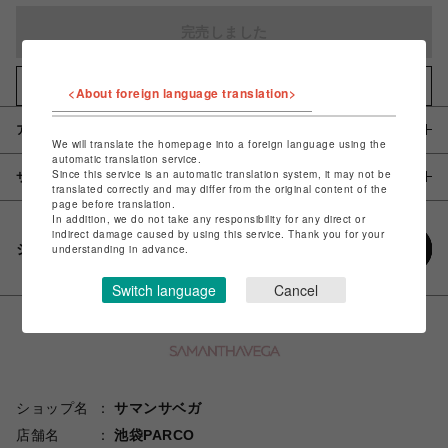
完売しました
お気に入りアイテムに追加
<About foreign language translation>
アイテム説明 / 素材
We will translate the homepage into a foreign language using the
automatic translation service.
Since this service is an automatic translation system, it may not be
サイズ
translated correctly and may differ from the original content of the
page before translation.
In addition, we do not take any responsibility for any direct or
indirect damage caused by using this service. Thank you for your
シェアする
understanding in advance.
Switch language
Cancel
ショップ名
サマンサベガ
店舗名
池袋PARCO