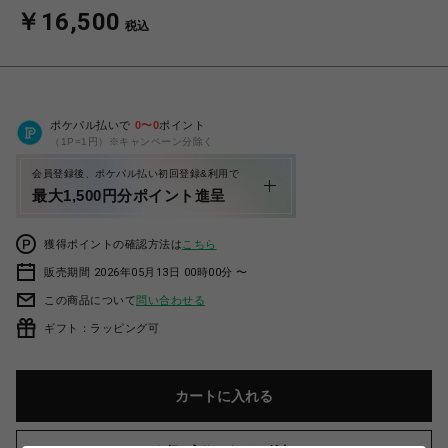
￥16,500
税込
ポケパル払いで
0
〜
0
ポイント
（1P=1円）※キャンペーン分除く
会員登録後、ポケパル払い初回登録&利用で
最大1,500円分ポイント進呈
獲得ポイントの確認方法は
こちら
販売期間 2026年05月13日 00時00分 〜
この商品について
問い合わせる
ギフト：ラッピング可
カートに入れる