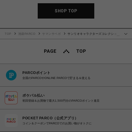
SHOP TOP
TOP
池袋PARCO
サマンサベガ
サンリオキャラクターズコレクション
…
「ハローキティ」 ミニショルダーバッグ
PARCOポイント
全国のPARCOやONLINE PARCOで貯まる＆使える
ポケパル払い
初回登録＆お買物で最大1,500円分のPARCOポイント進呈
POCKET PARCO（公式アプリ）
コイン＆クーポンでPARCOでのお買い物がオトクに