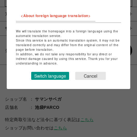
お気に入りアイテムに追加
アイテム説明 / 素材
<About foreign language translation>
サイズ
We will translate the homepage into a foreign language using the
automatic translation service.
Since this service is an automatic translation system, it may not be
translated correctly and may differ from the original content of the
page before translation.
シェアする
In addition, we do not take any responsibility for any direct or
indirect damage caused by using this service. Thank you for your
understanding in advance.
Switch language
Cancel
ショップ名
サマンサベガ
店舗名
池袋PARCO
特定商取引法など法令に基づく表記は
こちら
ショップお問い合わせは
こちら