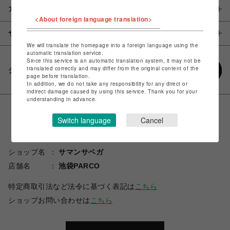
アイテム説明 / 素材
<About foreign language translation>
サイズ
We will translate the homepage into a foreign language using the
automatic translation service.
Since this service is an automatic translation system, it may not be
translated correctly and may differ from the original content of the
シェアする
page before translation.
In addition, we do not take any responsibility for any direct or
indirect damage caused by using this service. Thank you for your
understanding in advance.
Switch language
Cancel
ショップ名
サマンサベガ
店舗名
池袋PARCO
特定商取引法など法令に基づく表記は
こちら
ショップお問い合わせは
こちら