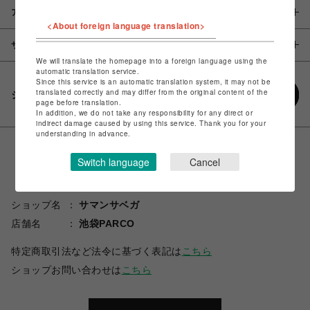
アイテム説明 / 素材
<About foreign language translation>
サイズ
We will translate the homepage into a foreign language using the
automatic translation service.
Since this service is an automatic translation system, it may not be
translated correctly and may differ from the original content of the
シェアする
page before translation.
In addition, we do not take any responsibility for any direct or
indirect damage caused by using this service. Thank you for your
understanding in advance.
Switch language
Cancel
ショップ名
サマンサベガ
店舗名
池袋PARCO
特定商取引法など法令に基づく表記は
こちら
ショップお問い合わせは
こちら