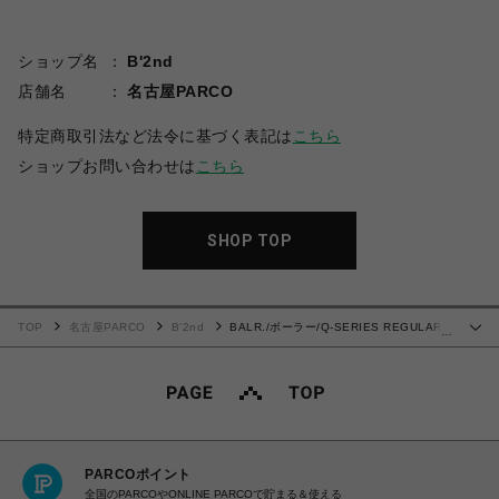
ショップ名
B'2nd
店舗名
名古屋PARCO
特定商取引法など法令に基づく表記は
こちら
ショップお問い合わせは
こちら
SHOP TOP
TOP
名古屋PARCO
B'2nd
BALR./ボーラー/Q-SERIES REGULAR
…
FIT T-SHIRT
PARCOポイント
全国のPARCOやONLINE PARCOで貯まる＆使える