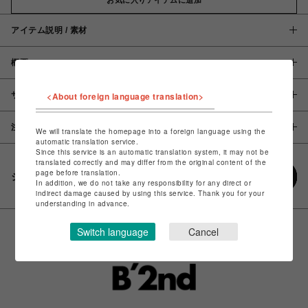
アイテム説明 / 素材
概要
サイズ
<About foreign language translation>
注意事項
We will translate the homepage into a foreign language using the
automatic translation service.
Since this service is an automatic translation system, it may not be
translated correctly and may differ from the original content of the
page before translation.
シェアする
In addition, we do not take any responsibility for any direct or
indirect damage caused by using this service. Thank you for your
understanding in advance.
Switch language
Cancel