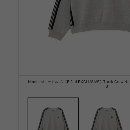
Needles/ニードルズ/【B'2nd EXCLUSIVE】Track Crew Neck
S