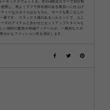
クルーネックスウェットを、B’2nd限定カラーで別注制
を使用し、程よくラフで存在感のある風合いに仕上げ
ーティーなスタイルはもちろん、モードな着こなしの
一着です。 リラックス感のあるシルエットで、ユニ
リーズのアイテムと合わせたセットアップスタイルも
Sらしい独特の配色や刺繍ディテールが、一般的なスポ
華やかなファッション性を演出します。