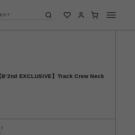
'2nd EXCLUSIVE】Track Crew Neck
ント
く