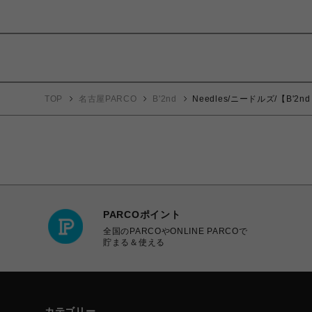
TOP
名古屋PARCO
B'2nd
Needles/ニードルズ/【B'2nd EX
PARCOポイント
全国のPARCOやONLINE PARCOで
貯まる＆使える
カテゴリー