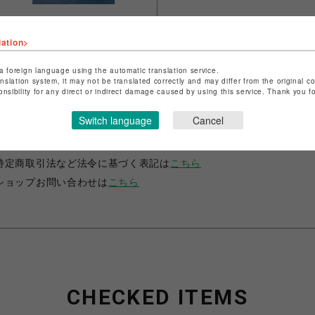
lation>
a foreign language using the automatic translation service.
anslation system, it may not be translated correctly and may differ from the original c
onsibility for any direct or indirect damage caused by using this service. Thank you 
ショップ名
B'2nd
Switch language
Cancel
店舗名
名古屋PARCO
特定商取引法など法令に基づく表記は
こちら
ショップお問い合わせは
こちら
CHECKED ITEMS