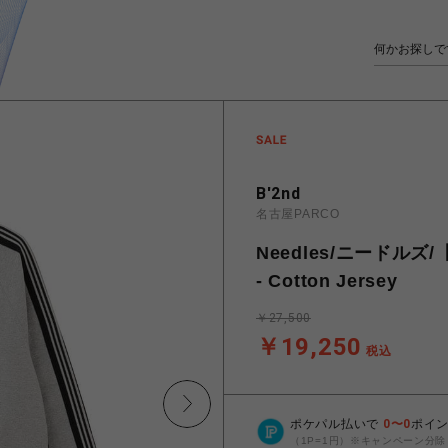
B'2nd
名古屋PARCO
Needles/ニードルズ/【B
- Cotton Jersey
￥27,500
￥19,250
税込
ポケパル払いで
0
〜
0
ポイ
（1P=1円）※キャンペーン分除