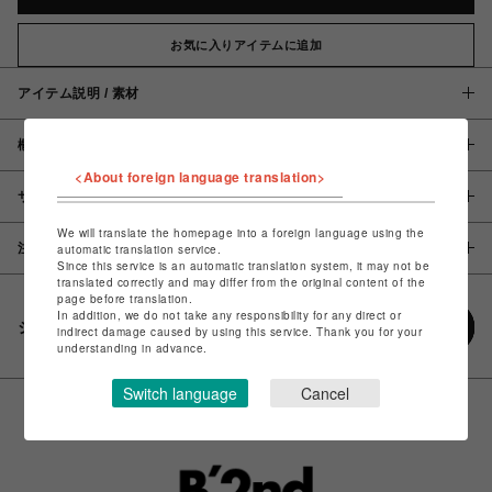
お気に入りアイテムに追加
アイテム説明 / 素材
概要
<About foreign language translation>
サイズ
We will translate the homepage into a foreign language using the
注意事項
automatic translation service.
Since this service is an automatic translation system, it may not be
translated correctly and may differ from the original content of the
page before translation.
In addition, we do not take any responsibility for any direct or
シェアする
indirect damage caused by using this service. Thank you for your
understanding in advance.
Switch language
Cancel