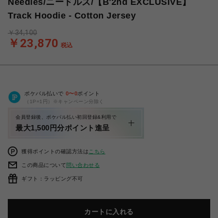
Needles/ニードルズ/【B'2nd EXCLUSIVE】
Track Hoodie - Cotton Jersey
￥34,100
￥23,870
税込
ポケパル払いで
0
〜
0
ポイント
（1P=1円）※キャンペーン分除く
会員登録後、ポケパル払い初回登録&利用で
最大1,500円分ポイント進呈
獲得ポイントの確認方法は
こちら
この商品について
問い合わせる
ギフト：ラッピング不可
カートに入れる