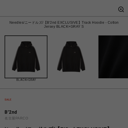
Needles/ニードルズ/【B'2nd EXCLUSIVE】Track Hoodie - Cotton
Jersey BLACK×GRAY S
BLACK×GRAY
B'2nd
名古屋PARCO