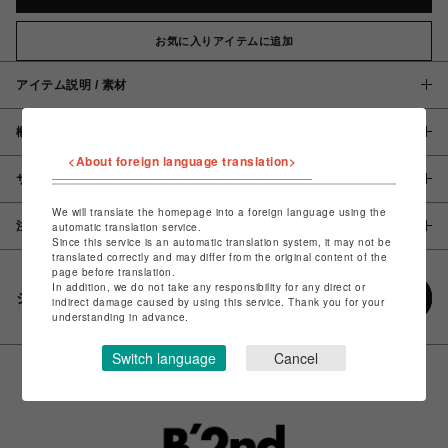
お気に入りアイテムに追加
アイテム説明 / 素材
概要
<About foreign language translation>
サイズ
We will translate the homepage into a foreign language using the
注意事項
automatic translation service.
Since this service is an automatic translation system, it may not be
translated correctly and may differ from the original content of the
page before translation.
In addition, we do not take any responsibility for any direct or
シェアする
indirect damage caused by using this service. Thank you for your
understanding in advance.
Switch language
Cancel