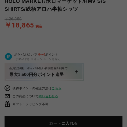
HOLO MARKET/ホロマーケット/HMV S/S
SHIRTS/総柄アロハ半袖シャツ
￥26,950
￥18,865
税込
ポケパル払いで
0
〜
0
ポイント
（1P=1円）※キャンペーン分除く
会員登録後、ポケパル払い初回登録&利用で
最大1,500円分ポイント進呈
獲得ポイントの確認方法は
こちら
この商品について
問い合わせる
ギフト：ラッピング不可
カートに入れる