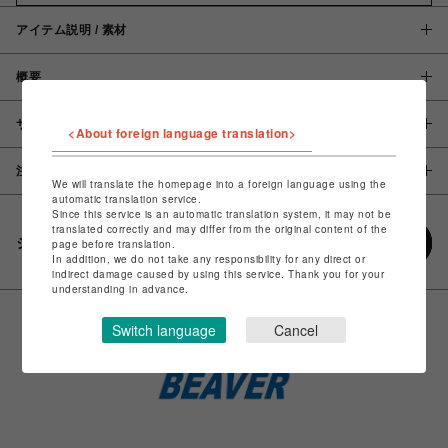
アイテム説明 / 素材
概要
サイズ
<About foreign language translation>
注意事項
We will translate the homepage into a foreign language using the
automatic translation service.
Since this service is an automatic translation system, it may not be
translated correctly and may differ from the original content of the
シェアする
page before translation.
In addition, we do not take any responsibility for any direct or
indirect damage caused by using this service. Thank you for your
understanding in advance.
Switch language
Cancel